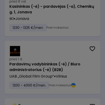
prieš 8 val.
Kasininkas (-ė) - pardavėjas (-a), Chemikų
g. 1, Jonava
IKI
Jonava
1230 - 1325 €/mėn.
Prieš mokesčius
prieš 1 d.
Pardavimų vadybininkas (-ė) / Biuro
administratorius (-ė) (B2B)
UAB „Global Film Group“
Vilnius
1200 - 4000 €/mėn.
Prieš mokesčius