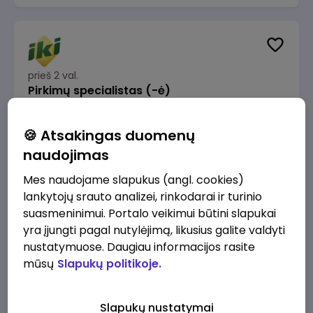
prieš 2 val.
Pirkimų specialistas (-ė)
IKI
Vilnius
🍪 Atsakingas duomenų
1600 - 1900 €/mėn.
Prieš mokesčius
naudojimas
Mes naudojame slapukus (angl. cookies)
lankytojų srauto analizei, rinkodarai ir turinio
suasmeninimui. Portalo veikimui būtini slapukai
yra įjungti pagal nutylėjimą, likusius galite valdyti
prieš 3 val.
IT sprendimų architektas (-ė) (Vilnius, LT)
nustatymuose. Daugiau informacijos rasite
mūsų
Slapukų politikoje.
JSC Lithuanian Railways
Vilnius
4945 - 7415 €/mėn.
Prieš mokesčius
Slapukų nustatymai