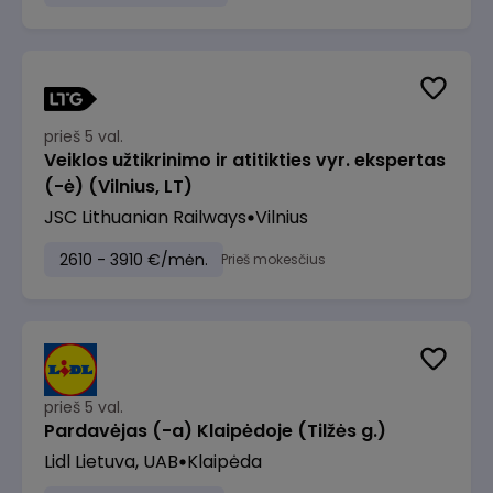
prieš 5 val.
Veiklos užtikrinimo ir atitikties vyr. ekspertas
(-ė) (Vilnius, LT)
JSC Lithuanian Railways
Vilnius
2610 - 3910 €/mėn.
Prieš mokesčius
prieš 5 val.
Pardavėjas (-a) Klaipėdoje (Tilžės g.)
Lidl Lietuva, UAB
Klaipėda