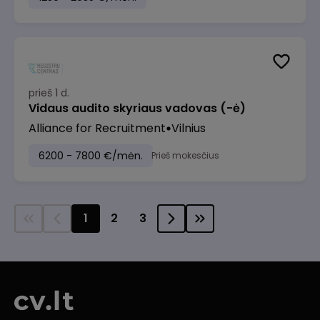
prieš 1 d.
Vidaus audito skyriaus vadovas (-ė)
Alliance for Recruitment
Vilnius
6200 - 7800 €/mėn.
Prieš mokesčius
1
2
3