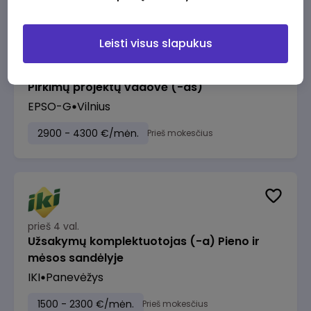
Leisti visus slapukus
prieš 3 val.
Pirkimų projektų vadovė (-as)
EPSO-G
Vilnius
2900 - 4300 €/mėn.
Prieš mokesčius
prieš 4 val.
Užsakymų komplektuotojas (-a) Pieno ir
mėsos sandėlyje
IKI
Panevėžys
1500 - 2300 €/mėn.
Prieš mokesčius