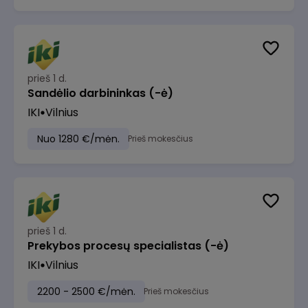
prieš 1 d.
Sandėlio darbininkas (-ė)
IKI
Vilnius
Nuo 1280 €/mėn.
Prieš mokesčius
prieš 1 d.
Prekybos procesų specialistas (-ė)
IKI
Vilnius
2200 - 2500 €/mėn.
Prieš mokesčius