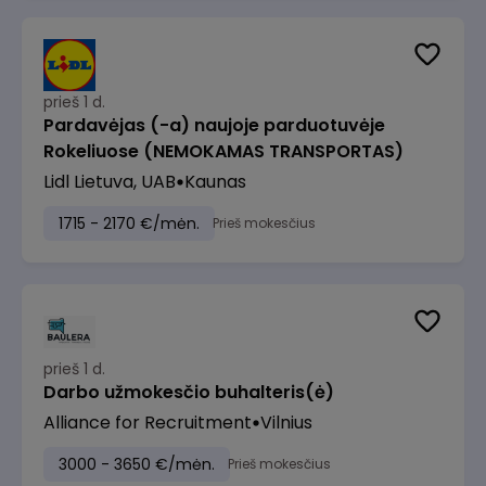
prieš 1 d.
Pardavėjas (-a) naujoje parduotuvėje
Rokeliuose (NEMOKAMAS TRANSPORTAS)
Lidl Lietuva, UAB
Kaunas
1715 - 2170 €/mėn.
Prieš mokesčius
prieš 1 d.
Darbo užmokesčio buhalteris(ė)
Alliance for Recruitment
Vilnius
3000 - 3650 €/mėn.
Prieš mokesčius