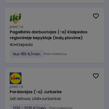
prieš 1 d.
Pagalbinis darbuotojas (-a) Klaipėdos
regioninėje kepykloje (indų plovime)
IKI
Klaipėda
Nuo 1155 €/mėn.
Prieš mokesčius
prieš 1 d.
Pardavėjas (-a) Jurbarke
Lidl Lietuva, UAB
Jurbarkas
1230 - 2035 €/mėn.
Prieš mokesčius