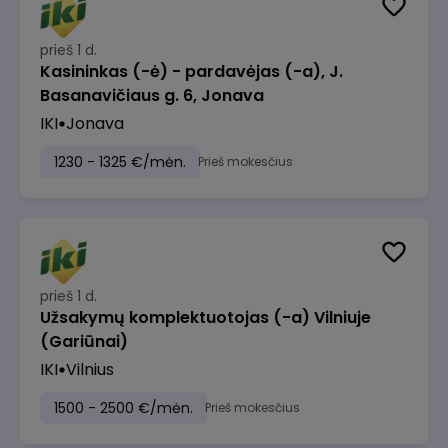
prieš 1 d.
Kasininkas (-ė) - pardavėjas (-a), J.
Basanavičiaus g. 6, Jonava
IKI
Jonava
1230 - 1325 €/mėn.
Prieš mokesčius
prieš 1 d.
Užsakymų komplektuotojas (-a) Vilniuje
(Gariūnai)
IKI
Vilnius
1500 - 2500 €/mėn.
Prieš mokesčius