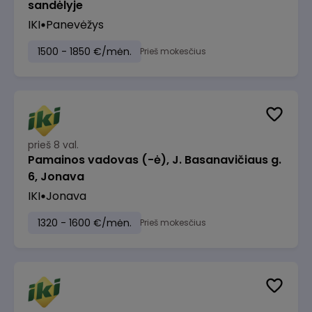
sandėlyje
IKI
Panevėžys
1500 - 1850 €/mėn.
Prieš mokesčius
prieš 8 val.
Pamainos vadovas (-ė), J. Basanavičiaus g.
6, Jonava
IKI
Jonava
1320 - 1600 €/mėn.
Prieš mokesčius