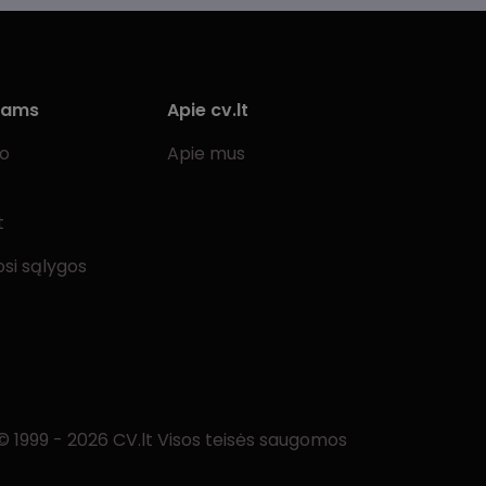
iams
Apie cv.lt
bo
Apie mus
t
si sąlygos
© 1999 - 2026 CV.lt Visos teisės saugomos