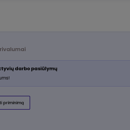
rivalumai
aktyvių darbo pasiūlymų
jums!
ti priminimą