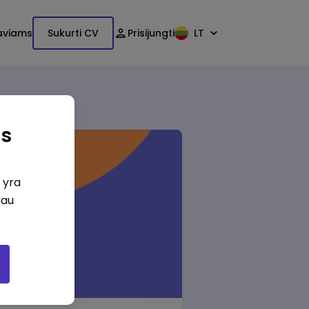
aviams
Sukurti CV
Prisijungti
LT
as
i yra
iau