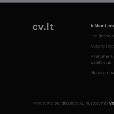
Ieškantie
Visi darbo 
Sukurti sav
Prenumeru
skelbimus
Naudojimos
Privatumo politika
Slapukų nustatymai