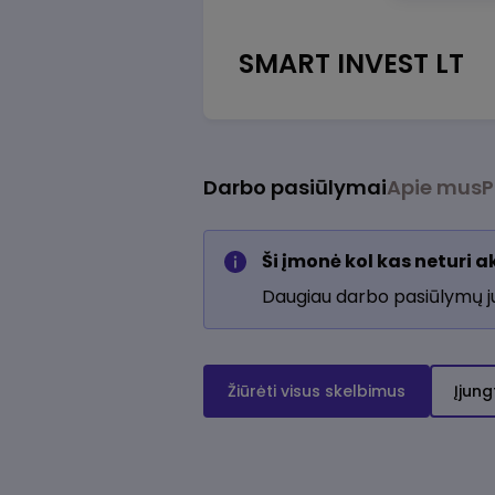
SMART INVEST LT
Darbo pasiūlymai
Apie mus
P
Ši įmonė kol kas neturi 
Daugiau darbo pasiūlymų 
Žiūrėti visus skelbimus
Įjung