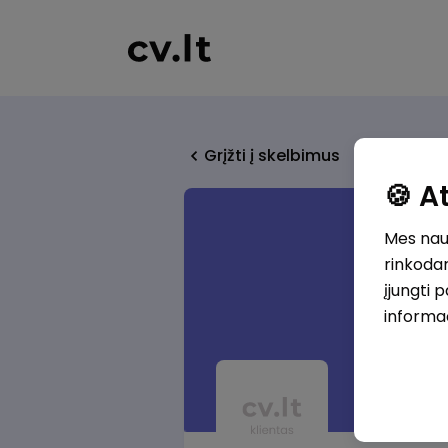
Grįžti į skelbimus
🍪 
Mes naud
rinkodar
įjungti 
informa