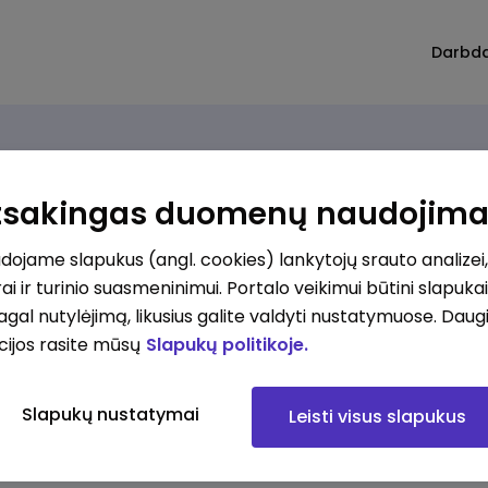
Darbd
Atsakingas duomenų naudojim
ojame slapukus (angl. cookies) lankytojų srauto analizei,
ai ir turinio suasmeninimui. Portalo veikimui būtini slapuka
pagal nutylėjimą, likusius galite valdyti nustatymuose. Daug
cijos rasite mūsų
Slapukų politikoje.
Slapukų nustatymai
Leisti visus slapukus