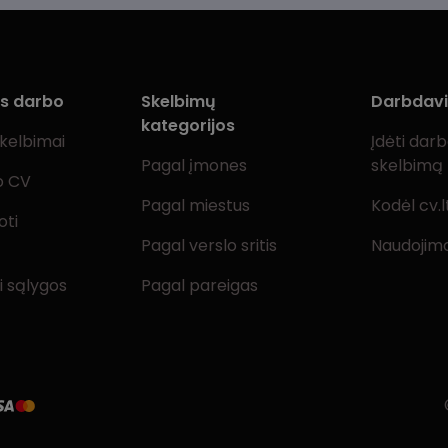
ms darbo
Skelbimų
Darbdav
kategorijos
skelbimai
Įdėti dar
Pagal įmones
skelbimą
o CV
Pagal miestus
Kodėl cv.l
oti
Pagal verslo sritis
Naudojimo
i sąlygos
Pagal pareigas