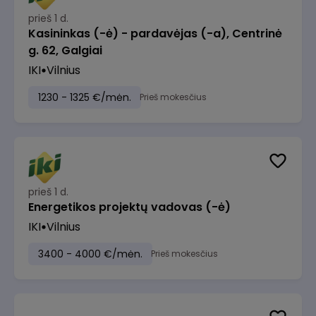
prieš 1 d.
Kasininkas (-ė) - pardavėjas (-a), Centrinė
g. 62, Galgiai
IKI
Vilnius
1230 - 1325 €/mėn.
Prieš mokesčius
prieš 1 d.
Energetikos projektų vadovas (-ė)
IKI
Vilnius
3400 - 4000 €/mėn.
Prieš mokesčius