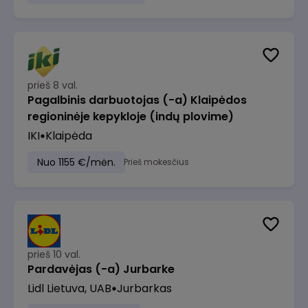
prieš 8 val.
Pagalbinis darbuotojas (-a) Klaipėdos
regioninėje kepykloje (indų plovime)
IKI
Klaipėda
Nuo 1155 €/mėn.
Prieš mokesčius
prieš 10 val.
Pardavėjas (-a) Jurbarke
Lidl Lietuva, UAB
Jurbarkas