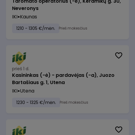
Taromato operatorius (-ė), Keramikų g. 30,
Neveronys
IKI
Kaunas
1210 - 1305 €/mėn.
Prieš mokesčius
prieš 1 d.
Kasininkas (-ė) - pardavėjas (-a), Juozo
Bartašiaus g. 1, Utena
IKI
Utena
1230 - 1325 €/mėn.
Prieš mokesčius