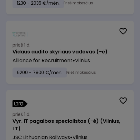
1230 - 2035 €/mėn.
Prieš mokesčius
prieš 1 d.
Vidaus audito skyriaus vadovas (-ė)
Alliance for Recruitment
Vilnius
6200 - 7800 €/mėn.
Prieš mokesčius
prieš 1 d.
Vyr. IT pagalbos specialistas (-ė) (Vilnius,
LT)
JSC Lithuanian Railways
Vilnius