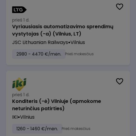
prieš 1 d.
Vyriausiasis automatizavimo sprendimų
vystytojas (-a) (Vilnius, LT)
JSC Lithuanian Railways
Vilnius
2980 - 4470 €/mėn.
Prieš mokesčius
prieš 1 d.
Konditeris (-ė) Vilniuje (apmokome
neturinčius patirties)
IKI
Vilnius
1260 - 1460 €/mėn.
Prieš mokesčius