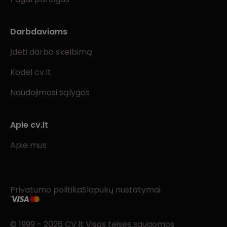
Darbdaviams
Įdėti darbo skelbimą
Kodėl cv.lt
Naudojimosi sąlygos
Apie cv.lt
Apie mus
Privatumo politika
Slapukų nustatymai
© 1999 - 2026 CV.lt Visos teisės saugomos