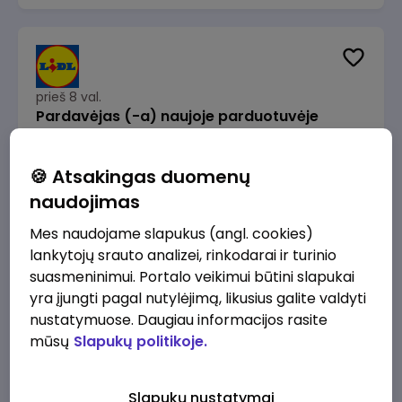
prieš 8 val.
Pardavėjas (-a) naujoje parduotuvėje
Rokeliuose (NEMOKAMAS TRANSPORTAS)
Lidl Lietuva, UAB
Kaunas
🍪 Atsakingas duomenų
1715 - 2170 €/mėn.
Prieš mokesčius
naudojimas
Mes naudojame slapukus (angl. cookies)
lankytojų srauto analizei, rinkodarai ir turinio
suasmeninimui. Portalo veikimui būtini slapukai
yra įjungti pagal nutylėjimą, likusius galite valdyti
prieš 8 val.
nustatymuose. Daugiau informacijos rasite
Darbo užmokesčio buhalteris(ė)
mūsų
Slapukų politikoje.
Alliance for Recruitment
Vilnius
3000 - 3650 €/mėn.
Slapukų nustatymai
Prieš mokesčius