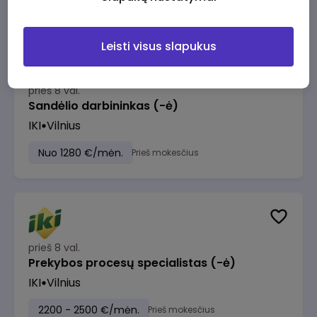
Leisti visus slapukus
prieš 8 val.
Sandėlio darbininkas (-ė)
IKI
Vilnius
Nuo 1280 €/mėn.
Prieš mokesčius
prieš 8 val.
Prekybos procesų specialistas (-ė)
IKI
Vilnius
2200 - 2500 €/mėn.
Prieš mokesčius