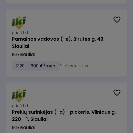
prieš 1 d.
Pamainos vadovas (-ė), Birutės g. 49,
Šiauliai
IKI
Šiauliai
1320 - 1600 €/mėn.
Prieš mokesčius
prieš 1 d.
Prekių surinkėjas (-a) - pickeris, Vilniaus g.
220 - 1, Šiauliai
IKI
Šiauliai