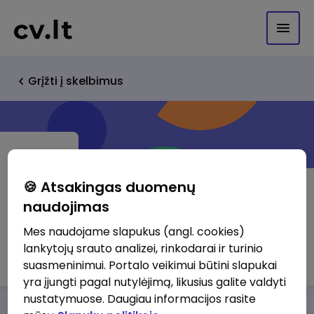
Grįžti į skelbimus
🍪 Atsakingas duomenų
naudojimas
Šneiderio elektronika, UAB
Mes naudojame slapukus (angl. cookies)
lankytojų srauto analizei, rinkodarai ir turinio
http://www.eris.lt
suasmeninimui. Portalo veikimui būtini slapukai
yra įjungti pagal nutylėjimą, likusius galite valdyti
nustatymuose. Daugiau informacijos rasite