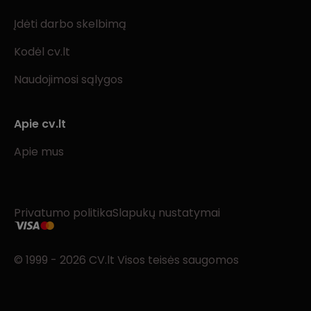
Įdėti darbo skelbimą
Kodėl cv.lt
Naudojimosi sąlygos
Apie cv.lt
Apie mus
Privatumo politika
Slapukų nustatymai
© 1999 - 2026 CV.lt Visos teisės saugomos