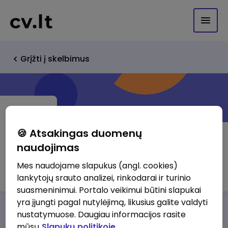
Grįžti į skelbimus
🍪 Atsakingas duomenų
naudojimas
Eany, UAB
Mes naudojame slapukus (angl. cookies)
lankytojų srauto analizei, rinkodarai ir turinio
suasmeninimui. Portalo veikimui būtini slapukai
yra įjungti pagal nutylėjimą, likusius galite valdyti
Darbo pasiūlymai
Apie mus
Privalumai
nustatymuose. Daugiau informacijos rasite
mūsų
Slapukų politikoje.