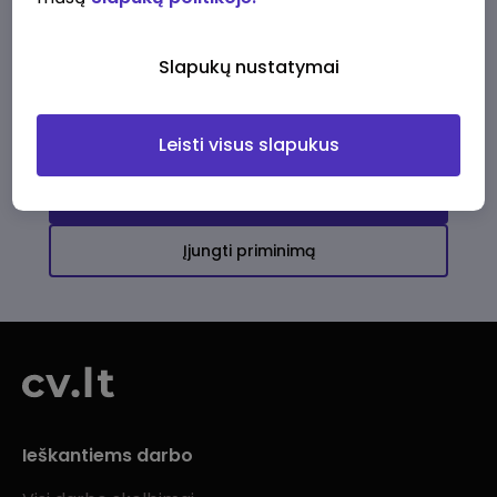
Ši įmonė kol kas neturi aktyvių
darbo pasiūlymų
Slapukų nustatymai
Daugiau darbo pasiūlymų jums!
Leisti visus slapukus
Žiūrėti visus skelbimus
Įjungti priminimą
Ieškantiems darbo