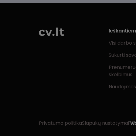
Ieškantie
Visi darbo 
Sukurti sav
Prenumeru
skelbimus
Naudojimos
Privatumo politika
Slapukų nustatymai