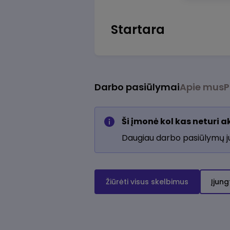
Startara
Darbo pasiūlymai
Apie mus
P
Ši įmonė kol kas neturi 
Daugiau darbo pasiūlymų 
Žiūrėti visus skelbimus
Įjung