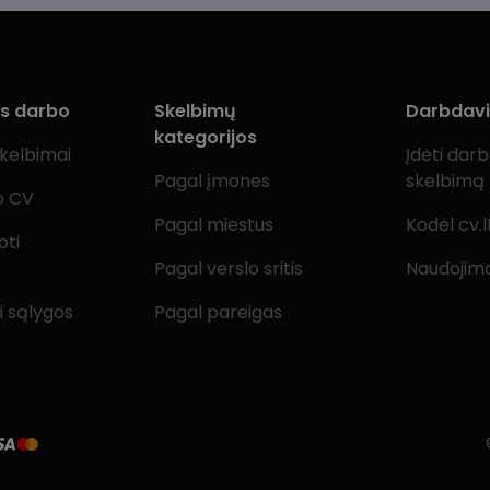
ms darbo
Skelbimų
Darbdav
kategorijos
skelbimai
Įdėti dar
Pagal įmones
skelbimą
o CV
Pagal miestus
Kodėl cv.l
oti
Pagal verslo sritis
Naudojimo
i sąlygos
Pagal pareigas