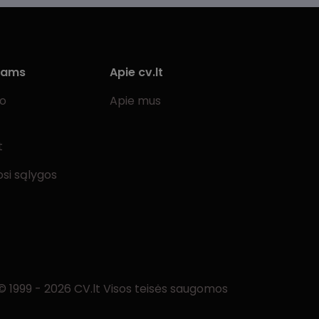
iams
Apie cv.lt
bo
Apie mus
t
si sąlygos
© 1999 - 2026 CV.lt Visos teisės saugomos