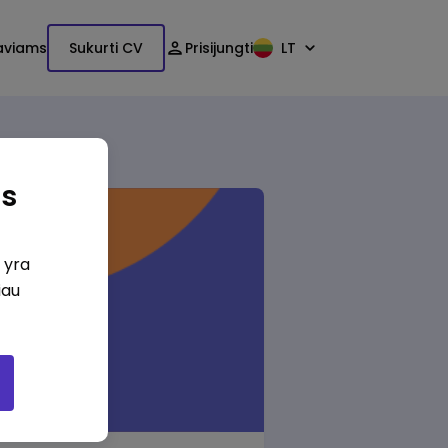
aviams
Sukurti CV
Prisijungti
LT
as
i yra
iau