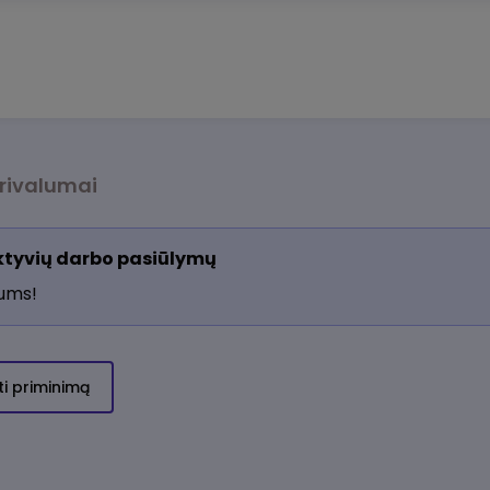
rivalumai
aktyvių darbo pasiūlymų
jums!
ti priminimą