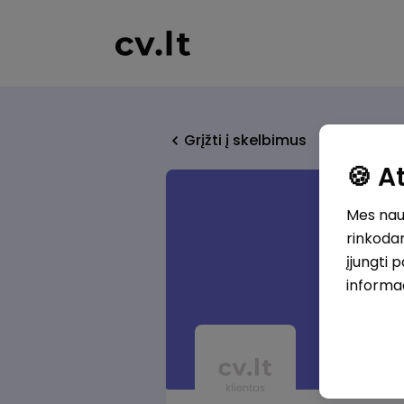
Grįžti į skelbimus
🍪 
Mes naud
rinkodar
įjungti 
informa