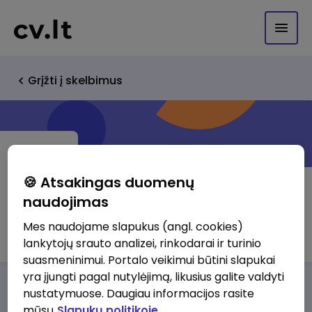
Grįžti į skelbimus
🍪 Atsakingas duomenų
naudojimas
Statyk pats, UAB
Mes naudojame slapukus (angl. cookies)
lankytojų srauto analizei, rinkodarai ir turinio
suasmeninimui. Portalo veikimui būtini slapukai
yra įjungti pagal nutylėjimą, likusius galite valdyti
Darbo pasiūlymai
Apie mus
Privalumai
nustatymuose. Daugiau informacijos rasite
mūsų
Slapukų politikoje.