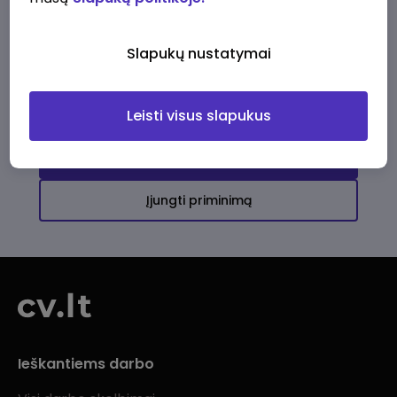
Ši įmonė kol kas neturi aktyvių
darbo pasiūlymų
Slapukų nustatymai
Daugiau darbo pasiūlymų jums!
Leisti visus slapukus
Žiūrėti visus skelbimus
Įjungti priminimą
Ieškantiems darbo