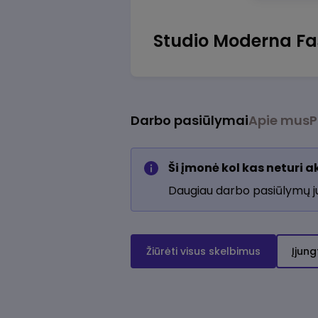
Studio Moderna Fa
Darbo pasiūlymai
Apie mus
P
Ši įmonė kol kas neturi 
Daugiau darbo pasiūlymų 
Žiūrėti visus skelbimus
Įjung