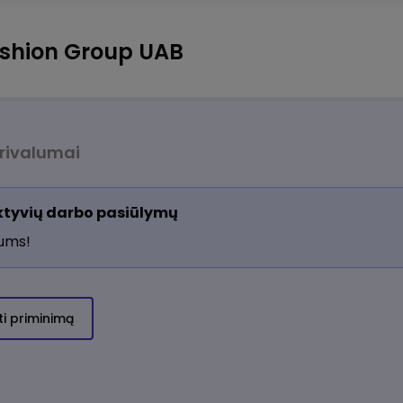
shion Group UAB
rivalumai
aktyvių darbo pasiūlymų
jums!
ti priminimą