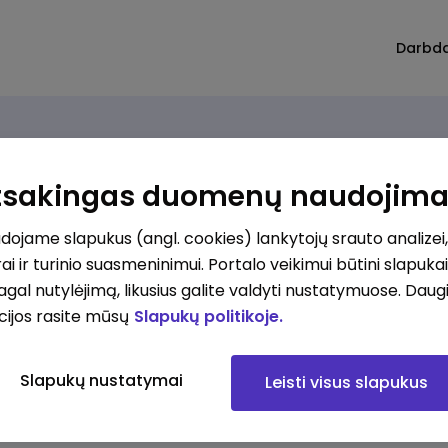
Darbd
Atsakingas duomenų naudojim
ojame slapukus (angl. cookies) lankytojų srauto analizei,
ai ir turinio suasmeninimui. Portalo veikimui būtini slapuka
pagal nutylėjimą, likusius galite valdyti nustatymuose. Daug
cijos rasite mūsų
Slapukų politikoje.
Slapukų nustatymai
Leisti visus slapukus