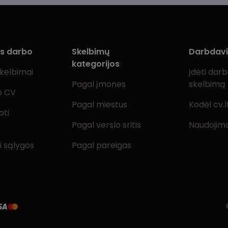
ms darbo
Skelbimų
Darbdav
kategorijos
skelbimai
Įdėti dar
Pagal įmones
skelbimą
o CV
Pagal miestus
Kodėl cv.l
oti
Pagal verslo sritis
Naudojimo
i sąlygos
Pagal pareigas