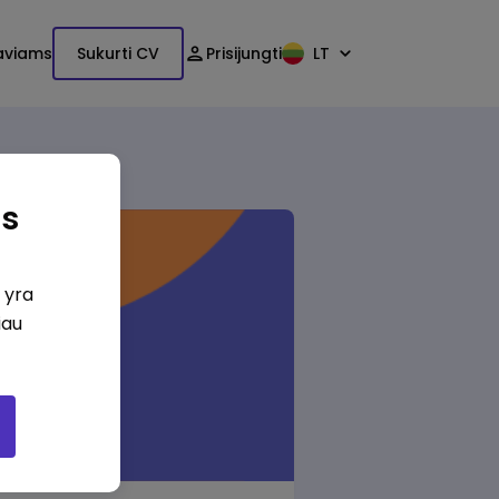
aviams
Sukurti CV
Prisijungti
LT
as
i yra
iau