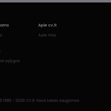
iams
Apie cv.lt
bo
Apie mus
t
si sąlygos
© 1999 - 2026 CV.lt Visos teisės saugomos