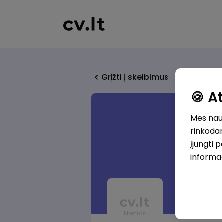
Grįžti į skelbimus
🍪 
Mes naud
rinkodar
įjungti 
informa