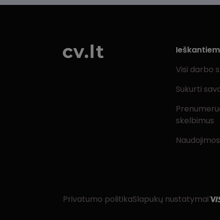
Ieškantie
Visi darbo 
Sukurti sav
Prenumeru
skelbimus
Naudojimos
Privatumo politika
Slapukų nustatymai