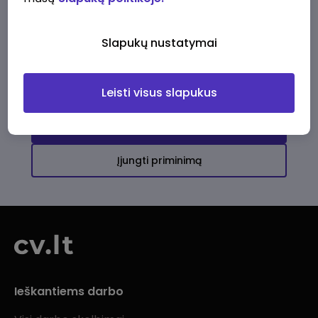
Ši įmonė kol kas neturi aktyvių
darbo pasiūlymų
Slapukų nustatymai
Daugiau darbo pasiūlymų jums!
Leisti visus slapukus
Žiūrėti visus skelbimus
Įjungti priminimą
Ieškantiems darbo