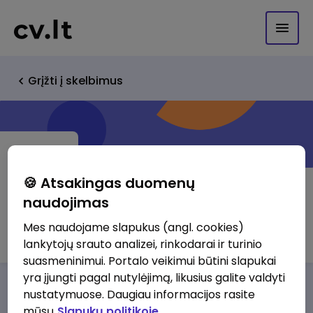
Grįžti į skelbimus
🍪 Atsakingas duomenų
naudojimas
Sues restaurants, UAB
Mes naudojame slapukus (angl. cookies)
lankytojų srauto analizei, rinkodarai ir turinio
suasmeninimui. Portalo veikimui būtini slapukai
yra įjungti pagal nutylėjimą, likusius galite valdyti
Darbo pasiūlymai
Apie mus
Privalumai
nustatymuose. Daugiau informacijos rasite
mūsų
Slapukų politikoje.