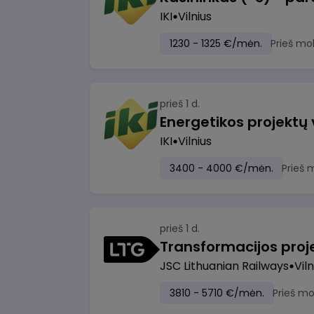
IKI
Vilnius
1230 - 1325 €/mėn.
Prieš mo
prieš 1 d.
Energetikos projektų
IKI
Vilnius
3400 - 4000 €/mėn.
Prieš 
prieš 1 d.
JSC Lithuanian Railways
Viln
3810 - 5710 €/mėn.
Prieš m