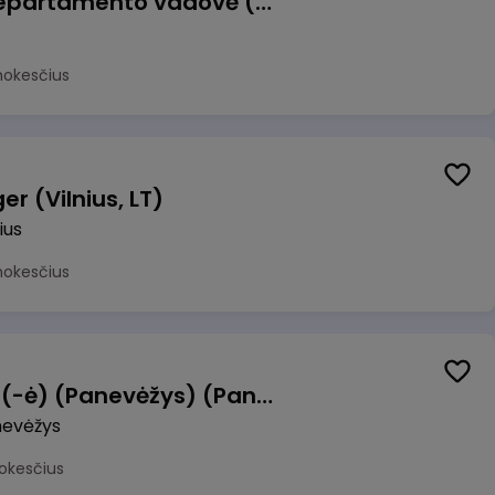
Veiklos atsparumo departamento vadovė (-as)
mokesčius
r (Vilnius, LT)
ius
mokesčius
Manevrų operatorius (-ė) (Panevėžys) (Panevėžys, LT)
evėžys
okesčius