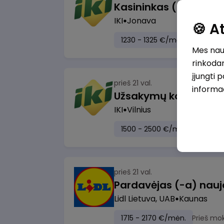
IKI
Jonava
🍪 
1230 - 1325 €/mėn.
Prieš mo
Mes naud
rinkodar
įjungti 
prieš 21 val.
informa
IKI
Vilnius
1500 - 2500 €/mėn.
Prieš m
prieš 21 val.
Lidl Lietuva, UAB
Kaunas
1715 - 2170 €/mėn.
Prieš mo