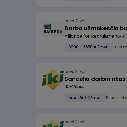
prieš 21 val.
Darbo užmokesčio bu
Alliance for Recruitment
Vi
3000 - 3650 €/mėn.
Prieš 
prieš 21 val.
Sandėlio darbininkas
IKI
Vilnius
Nuo 1280 €/mėn.
Prieš moke
prieš 21 val.