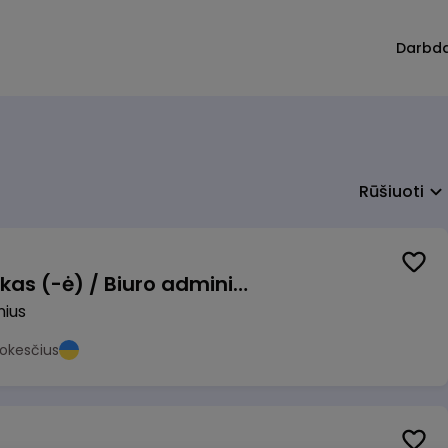
Darbd
Rūšiuoti
Pardavimų vadybininkas (-ė) / Biuro administratorius (-ė) (B2B)
nius
okesčius