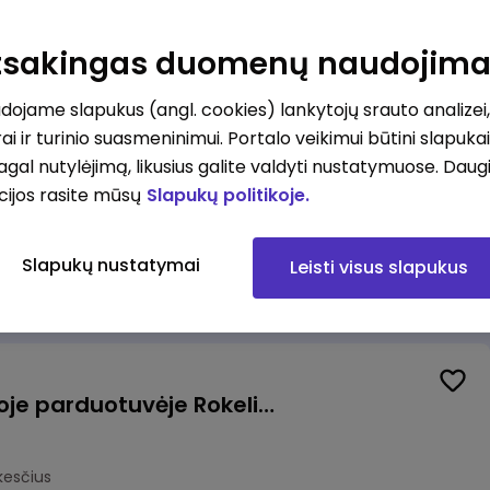
Kasininkas (-ė) - pardavėjas (-a), J. Basanavičiaus g. 6, Jonava
Atsakingas duomenų naudojim
kesčius
ojame slapukus (angl. cookies) lankytojų srauto analizei,
ai ir turinio suasmeninimui. Portalo veikimui būtini slapuka
pagal nutylėjimą, likusius galite valdyti nustatymuose. Daug
cijos rasite mūsų
Slapukų politikoje.
Užsakymų komplektuotojas (-a) Vilniuje (Gariūnai)
Slapukų nustatymai
Leisti visus slapukus
okesčius
Pardavėjas (-a) naujoje parduotuvėje Rokeliuose (NEMOKAMAS TRANSPORTAS)
kesčius