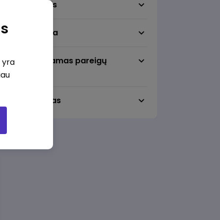
Darbo sritis
as
Darbo vieta
Pageidaujamas pareigų
i yra
lygmuo
iau
Darbo laikas