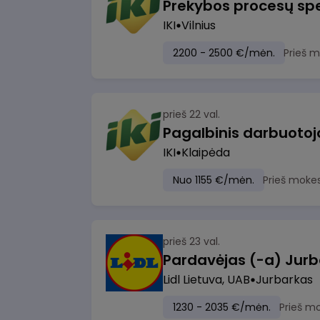
Prekybos procesų spe
IKI
Vilnius
2200 - 2500 €/mėn.
Prieš 
prieš 22 val.
IKI
Klaipėda
Nuo 1155 €/mėn.
Prieš moke
prieš 23 val.
Pardavėjas (-a) Jurb
Lidl Lietuva, UAB
Jurbarkas
1230 - 2035 €/mėn.
Prieš m