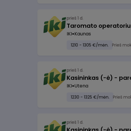
prieš 1 d.
IKI
Kaunas
1210 - 1305 €/mėn.
Prieš mo
prieš 1 d.
IKI
Utena
1230 - 1325 €/mėn.
Prieš mo
prieš 1 d.