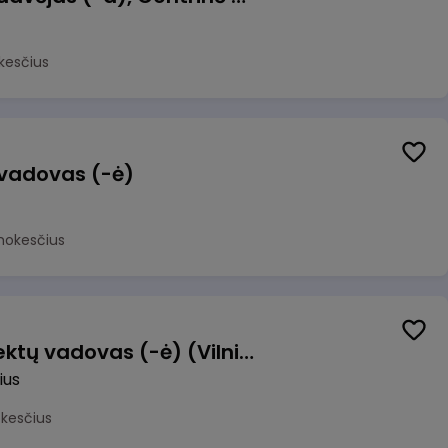
kesčius
 vadovas (-ė)
mokesčius
Transformacijos projektų vadovas (-ė) (Vilnius, LT)
ius
okesčius