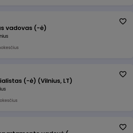
us vadovas (-ė)
lnius
mokesčius
alistas (-ė) (Vilnius, LT)
ius
okesčius