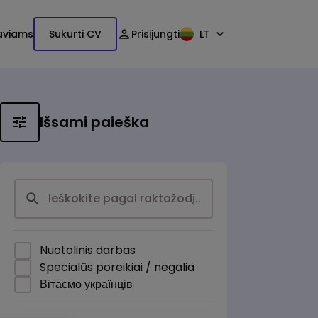
aviams
Sukurti CV
Prisijungti
LT
Išsami paieška
Nuotolinis darbas
Specialūs poreikiai / negalia
Вітаємо українців