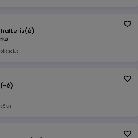
halteris(ė)
lnius
mokesčius
 (-ė)
sčius