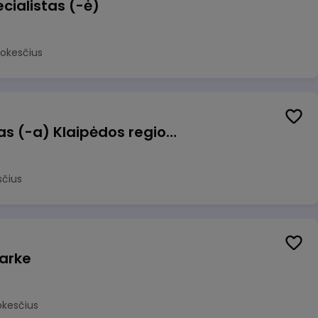
cialistas (-ė)
mokesčius
Pagalbinis darbuotojas (-a) Klaipėdos regioninėje kepykloje (indų plovime)
sčius
arke
okesčius