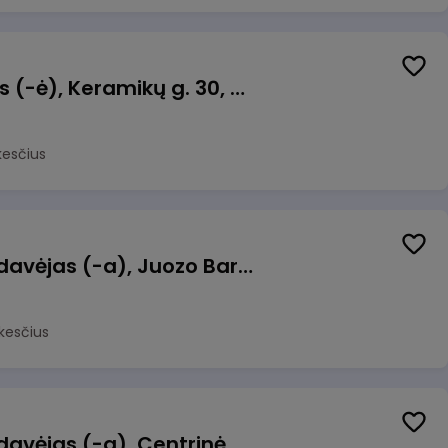
Taromato operatorius (-ė), Keramikų g. 30, Neveronys
kesčius
Kasininkas (-ė) - pardavėjas (-a), Juozo Bartašiaus g. 1, Utena
kesčius
Kasininkas (-ė) - pardavėjas (-a), Centrinė g. 62, Galgiai