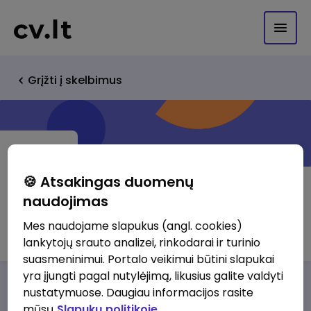
Grįžti į skelbimus
🍪 Atsakingas duomenų
naudojimas
Taika Ström
Mes naudojame slapukus (angl. cookies)
lankytojų srauto analizei, rinkodarai ir turinio
suasmeninimui. Portalo veikimui būtini slapukai
yra įjungti pagal nutylėjimą, likusius galite valdyti
Darbo pasiūlymai
Apie mus
Privalumai
nustatymuose. Daugiau informacijos rasite
mūsų
Slapukų politikoje.