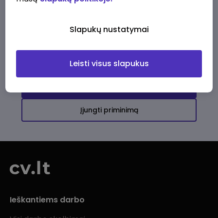
Ši įmonė kol kas neturi aktyvių
darbo pasiūlymų
Slapukų nustatymai
Daugiau darbo pasiūlymų jums!
Leisti visus slapukus
Žiūrėti visus skelbimus
Įjungti priminimą
Ieškantiems darbo