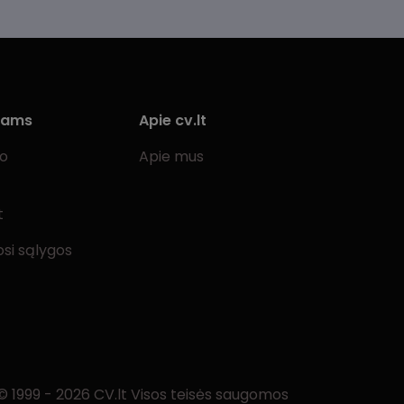
iams
Apie cv.lt
bo
Apie mus
t
si sąlygos
© 1999 - 2026 CV.lt Visos teisės saugomos