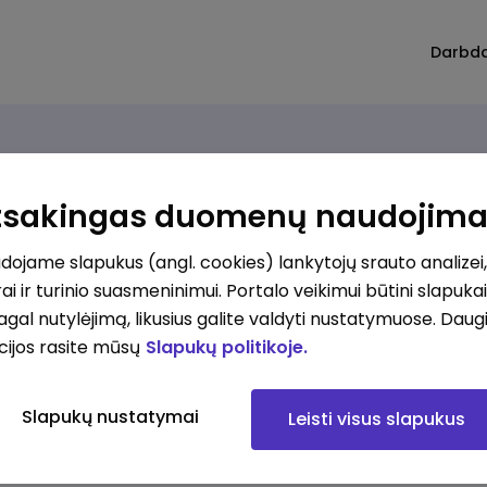
Darbd
Atsakingas duomenų naudojim
ojame slapukus (angl. cookies) lankytojų srauto analizei,
ai ir turinio suasmeninimui. Portalo veikimui būtini slapuka
pagal nutylėjimą, likusius galite valdyti nustatymuose. Daug
cijos rasite mūsų
Slapukų politikoje.
Slapukų nustatymai
Leisti visus slapukus