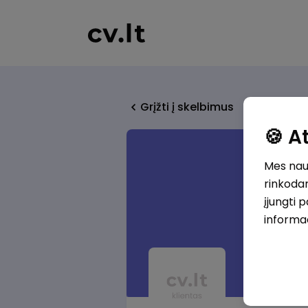
Grįžti į skelbimus
🍪 
Mes naud
rinkodar
įjungti 
informa