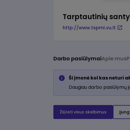
Tarptautinių santyk
http://www.tspmi.vu.lt
Darbo pasiūlymai
Apie mus
P
Ši įmonė kol kas neturi 
Daugiau darbo pasiūlymų 
Žiūrėti visus skelbimus
Įjung