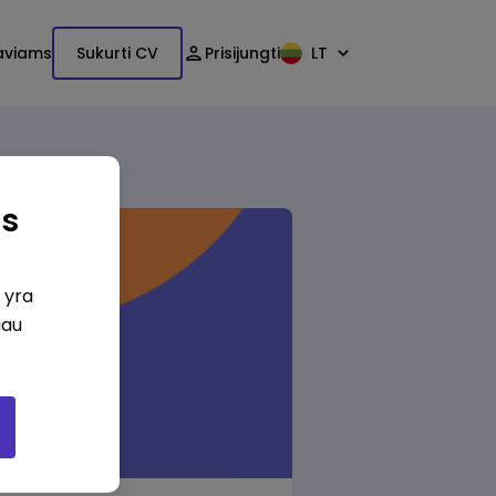
aviams
Sukurti CV
Prisijungti
LT
as
i yra
iau