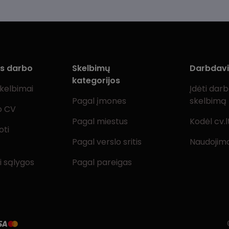
ms darbo
Skelbimų
Darbdav
kategorijos
skelbimai
Įdėti dar
Pagal įmones
skelbimą
o CV
Pagal miestus
Kodėl cv.l
oti
Pagal verslo sritis
Naudojimo
i sąlygos
Pagal pareigas