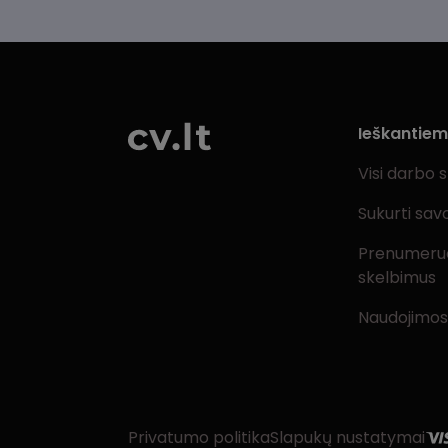
Ieškantie
Visi darbo 
Sukurti sav
Prenumeru
skelbimus
Naudojimos
Privatumo politika
Slapukų nustatymai