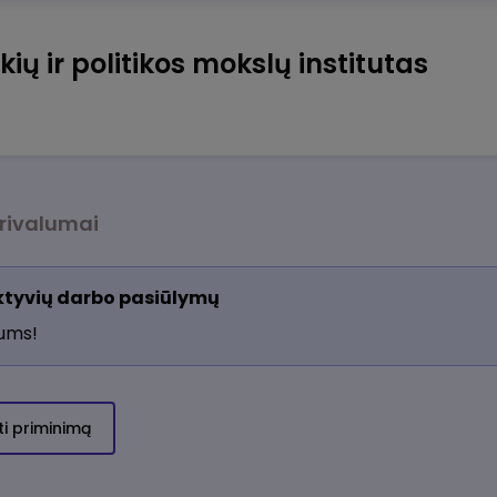
ių ir politikos mokslų institutas
rivalumai
aktyvių darbo pasiūlymų
jums!
ti priminimą