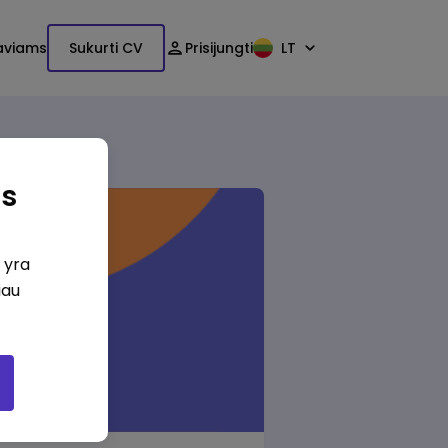
aviams
Sukurti CV
Prisijungti
LT
as
i yra
iau