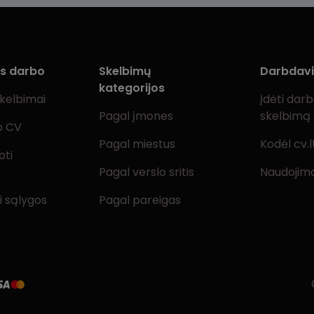
ms darbo
Skelbimų
Darbdav
kategorijos
skelbimai
Įdėti dar
Pagal įmones
skelbimą
o CV
Pagal miestus
Kodėl cv.l
oti
Pagal verslo sritis
Naudojimo
i sąlygos
Pagal pareigas