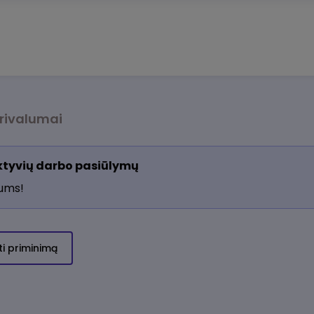
rivalumai
aktyvių darbo pasiūlymų
jums!
ti priminimą