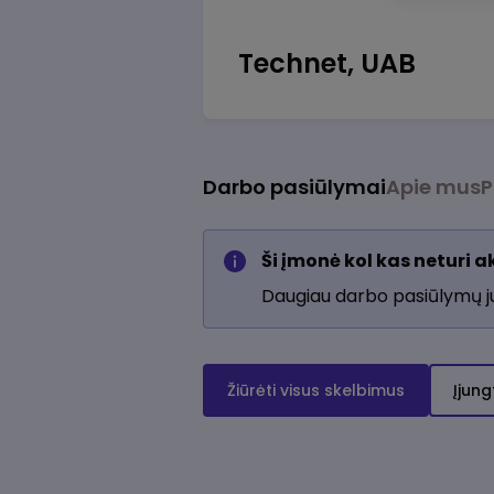
Technet, UAB
Darbo pasiūlymai
Apie mus
P
Ši įmonė kol kas neturi 
Daugiau darbo pasiūlymų 
Žiūrėti visus skelbimus
Įjung