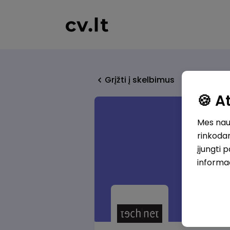
Grįžti į skelbimus
🍪 
Mes naud
rinkodar
įjungti 
informa