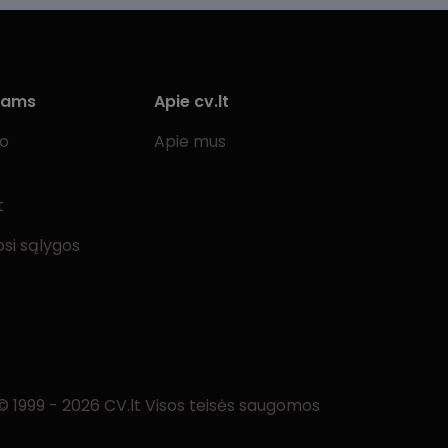
iams
Apie cv.lt
bo
Apie mus
t
si sąlygos
© 1999 - 2026 CV.lt Visos teisės saugomos