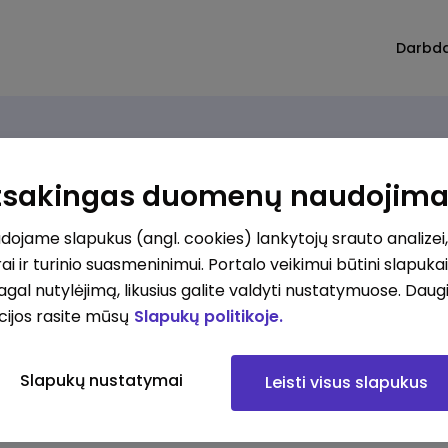
Darbd
Atsakingas duomenų naudojim
ojame slapukus (angl. cookies) lankytojų srauto analizei,
ai ir turinio suasmeninimui. Portalo veikimui būtini slapuka
pagal nutylėjimą, likusius galite valdyti nustatymuose. Daug
cijos rasite mūsų
Slapukų politikoje.
Slapukų nustatymai
Leisti visus slapukus