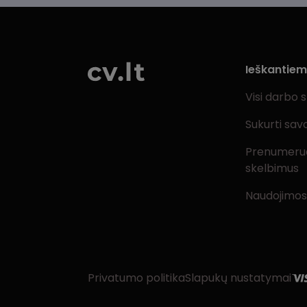
Ieškantie
Visi darbo 
Sukurti sav
Prenumeru
skelbimus
Naudojimos
Privatumo politika
Slapukų nustatymai