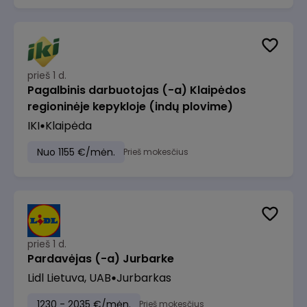
prieš 1 d.
Pagalbinis darbuotojas (-a) Klaipėdos
regioninėje kepykloje (indų plovime)
IKI
Klaipėda
Nuo 1155 €/mėn.
Prieš mokesčius
prieš 1 d.
Pardavėjas (-a) Jurbarke
Lidl Lietuva, UAB
Jurbarkas
1230 - 2035 €/mėn.
Prieš mokesčius