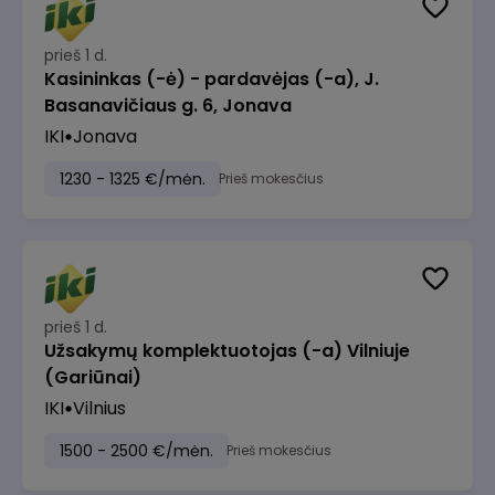
prieš 1 d.
Kasininkas (-ė) - pardavėjas (-a), J.
Basanavičiaus g. 6, Jonava
IKI
Jonava
1230 - 1325 €/mėn.
Prieš mokesčius
prieš 1 d.
Užsakymų komplektuotojas (-a) Vilniuje
(Gariūnai)
IKI
Vilnius
1500 - 2500 €/mėn.
Prieš mokesčius