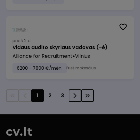
prieš 2 d.
Vidaus audito skyriaus vadovas (-ė)
Alliance for Recruitment
Vilnius
6200 - 7800 €/mėn.
Prieš mokesčius
1
2
3