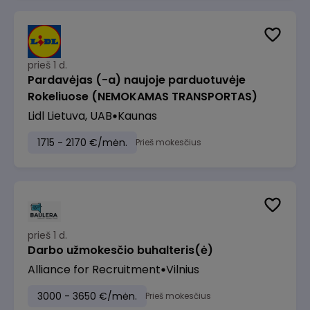
prieš 1 d.
Pardavėjas (-a) naujoje parduotuvėje
Rokeliuose (NEMOKAMAS TRANSPORTAS)
Lidl Lietuva, UAB
Kaunas
1715 - 2170 €/mėn.
Prieš mokesčius
prieš 1 d.
Darbo užmokesčio buhalteris(ė)
Alliance for Recruitment
Vilnius
3000 - 3650 €/mėn.
Prieš mokesčius