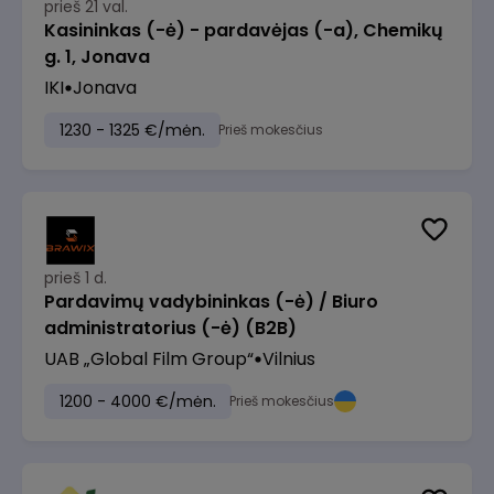
prieš 21 val.
Kasininkas (-ė) - pardavėjas (-a), Chemikų
g. 1, Jonava
IKI
Jonava
1230 - 1325 €/mėn.
Prieš mokesčius
prieš 1 d.
Pardavimų vadybininkas (-ė) / Biuro
administratorius (-ė) (B2B)
UAB „Global Film Group“
Vilnius
1200 - 4000 €/mėn.
Prieš mokesčius