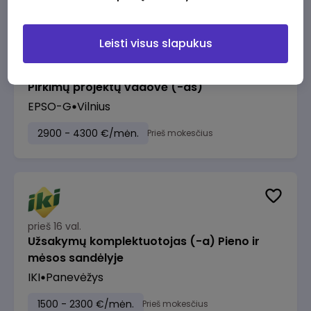
Leisti visus slapukus
prieš 15 val.
Pirkimų projektų vadovė (-as)
EPSO-G
Vilnius
2900 - 4300 €/mėn.
Prieš mokesčius
prieš 16 val.
Užsakymų komplektuotojas (-a) Pieno ir
mėsos sandėlyje
IKI
Panevėžys
1500 - 2300 €/mėn.
Prieš mokesčius