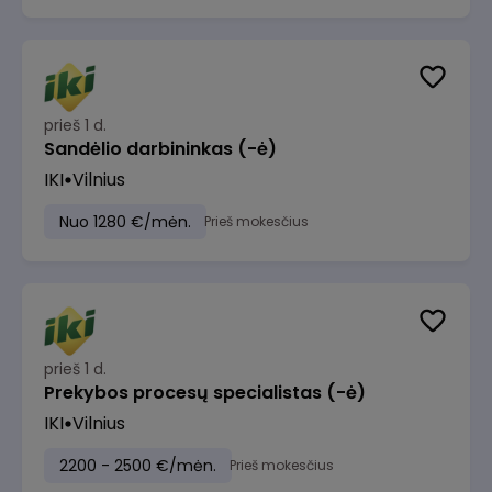
prieš 1 d.
Sandėlio darbininkas (-ė)
IKI
Vilnius
Nuo 1280 €/mėn.
Prieš mokesčius
prieš 1 d.
Prekybos procesų specialistas (-ė)
IKI
Vilnius
2200 - 2500 €/mėn.
Prieš mokesčius