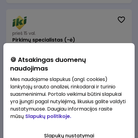
prieš 15 val.
Pirkimų specialistas (-ė)
IKI
Vilnius
🍪 Atsakingas duomenų
1600 - 1900 €/mėn.
Prieš mokesčius
naudojimas
Mes naudojame slapukus (angl. cookies)
lankytojų srauto analizei, rinkodarai ir turinio
suasmeninimui. Portalo veikimui būtini slapukai
yra įjungti pagal nutylėjimą, likusius galite valdyti
prieš 15 val.
IT sprendimų architektas (-ė) (Vilnius, LT)
nustatymuose. Daugiau informacijos rasite
mūsų
Slapukų politikoje.
JSC Lithuanian Railways
Vilnius
4945 - 7415 €/mėn.
Prieš mokesčius
Slapukų nustatymai