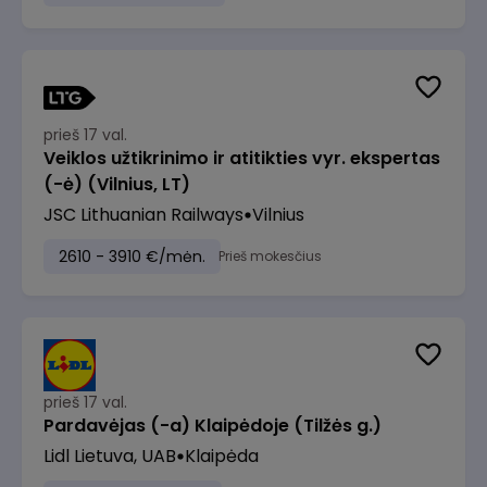
prieš 17 val.
Veiklos užtikrinimo ir atitikties vyr. ekspertas
(-ė) (Vilnius, LT)
JSC Lithuanian Railways
Vilnius
2610 - 3910 €/mėn.
Prieš mokesčius
prieš 17 val.
Pardavėjas (-a) Klaipėdoje (Tilžės g.)
Lidl Lietuva, UAB
Klaipėda