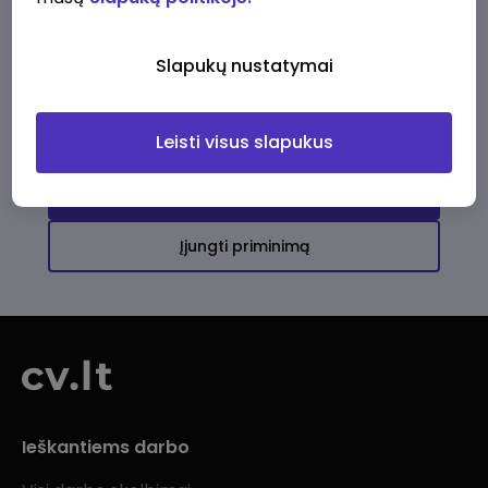
Ši įmonė kol kas neturi aktyvių
darbo pasiūlymų
Slapukų nustatymai
Daugiau darbo pasiūlymų jums!
Leisti visus slapukus
Žiūrėti visus skelbimus
Įjungti priminimą
Ieškantiems darbo