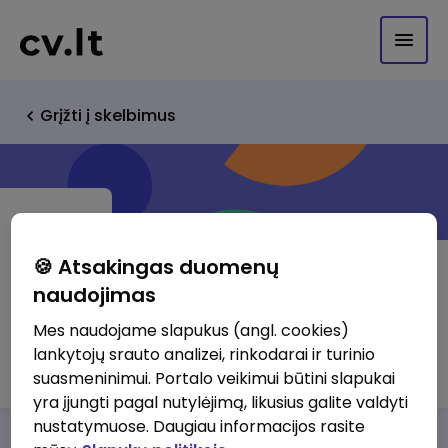
Grįžti į skelbimus
🍪 Atsakingas duomenų
naudojimas
Timelinks Technologies inc.
Mes naudojame slapukus (angl. cookies)
lankytojų srauto analizei, rinkodarai ir turinio
atstovybė
suasmeninimui. Portalo veikimui būtini slapukai
yra įjungti pagal nutylėjimą, likusius galite valdyti
nustatymuose. Daugiau informacijos rasite