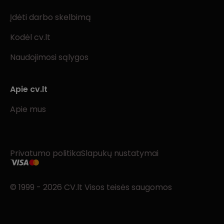
Įdėti darbo skelbimą
Kodėl cv.lt
Naudojimosi sąlygos
Apie cv.lt
Apie mus
Privatumo politika
Slapukų nustatymai
© 1999 - 2026 CV.lt Visos teisės saugomos