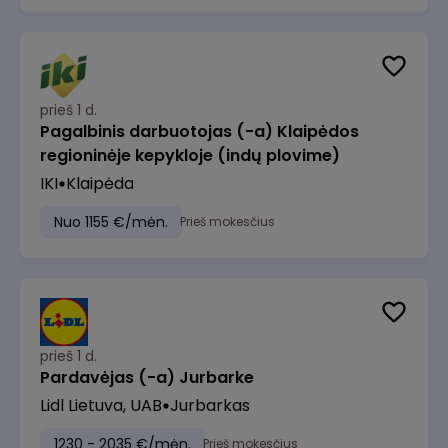
prieš 1 d.
Pagalbinis darbuotojas (-a) Klaipėdos
regioninėje kepykloje (indų plovime)
IKI
Klaipėda
Nuo 1155 €/mėn.
Prieš mokesčius
prieš 1 d.
Pardavėjas (-a) Jurbarke
Lidl Lietuva, UAB
Jurbarkas
1230 - 2035 €/mėn.
Prieš mokesčius