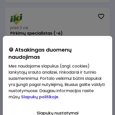
prieš 3 val.
Pirkimų specialistas (-ė)
IKI
Vilnius
🍪 Atsakingas duomenų
1600 - 1900 €/mėn.
Prieš mokesčius
naudojimas
Mes naudojame slapukus (angl. cookies)
lankytojų srauto analizei, rinkodarai ir turinio
suasmeninimui. Portalo veikimui būtini slapukai
yra įjungti pagal nutylėjimą, likusius galite valdyti
prieš 3 val.
IT sprendimų architektas (-ė) (Vilnius, LT)
nustatymuose. Daugiau informacijos rasite
mūsų
Slapukų politikoje.
JSC Lithuanian Railways
Vilnius
4945 - 7415 €/mėn.
Prieš mokesčius
Slapukų nustatymai