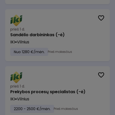
prieš 1 d.
Sandėlio darbininkas (-ė)
IKI
Vilnius
Nuo 1280 €/mėn.
Prieš mokesčius
prieš 1 d.
Prekybos procesų specialistas (-ė)
IKI
Vilnius
2200 - 2500 €/mėn.
Prieš mokesčius