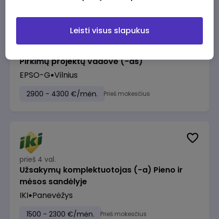
Leisti visus slapukus
prieš 3 val.
Pirkimų projektų vadovė (-as)
EPSO-G
Vilnius
2900 - 4300 €/mėn.
Prieš mokesčius
prieš 4 val.
Užsakymų komplektuotojas (-a) Pieno ir
mėsos sandėlyje
IKI
Panevėžys
1500 - 2300 €/mėn.
Prieš mokesčius