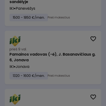
sandėlyje
IKI
Panevėžys
1500 - 1850 €/mėn.
Prieš mokesčius
prieš 9 val.
Pamainos vadovas (-ė), J. Basanavičiaus g.
6, Jonava
IKI
Jonava
1320 - 1600 €/mėn.
Prieš mokesčius