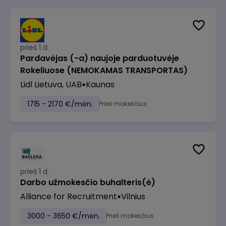
prieš 1 d.
Pardavėjas (-a) naujoje parduotuvėje
Rokeliuose (NEMOKAMAS TRANSPORTAS)
Lidl Lietuva, UAB
Kaunas
1715 - 2170 €/mėn.
Prieš mokesčius
prieš 1 d.
Darbo užmokesčio buhalteris(ė)
Alliance for Recruitment
Vilnius
3000 - 3650 €/mėn.
Prieš mokesčius