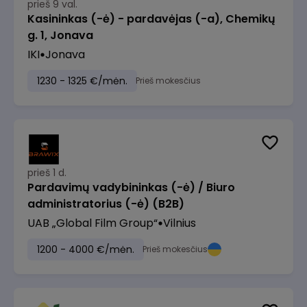
prieš 9 val.
Kasininkas (-ė) - pardavėjas (-a), Chemikų
g. 1, Jonava
IKI
Jonava
1230 - 1325 €/mėn.
Prieš mokesčius
prieš 1 d.
Pardavimų vadybininkas (-ė) / Biuro
administratorius (-ė) (B2B)
UAB „Global Film Group“
Vilnius
1200 - 4000 €/mėn.
Prieš mokesčius