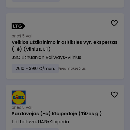
prieš 5 val.
Veiklos užtikrinimo ir atitikties vyr. ekspertas
(-ė) (Vilnius, LT)
JSC Lithuanian Railways
Vilnius
2610 - 3910 €/mėn.
Prieš mokesčius
prieš 5 val.
Pardavėjas (-a) Klaipėdoje (Tilžės g.)
Lidl Lietuva, UAB
Klaipėda