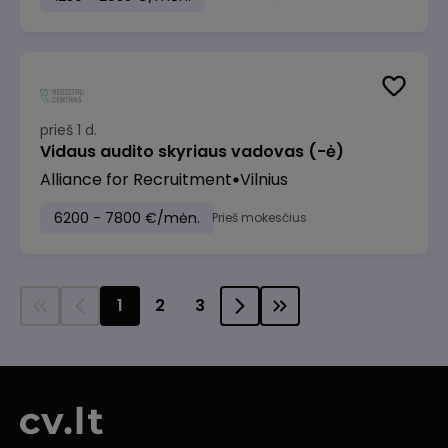
prieš 1 d.
Vidaus audito skyriaus vadovas (-ė)
Alliance for Recruitment
Vilnius
6200 - 7800 €/mėn.
Prieš mokesčius
1
2
3