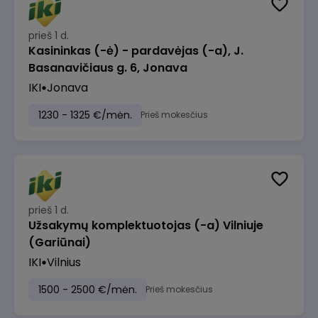
prieš 1 d.
Kasininkas (-ė) - pardavėjas (-a), J.
Basanavičiaus g. 6, Jonava
IKI
Jonava
1230 - 1325 €/mėn.
Prieš mokesčius
prieš 1 d.
Užsakymų komplektuotojas (-a) Vilniuje
(Gariūnai)
IKI
Vilnius
1500 - 2500 €/mėn.
Prieš mokesčius