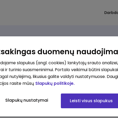
Darbd
Atsakingas duomenų naudojim
ojame slapukus (angl. cookies) lankytojų srauto analizei,
ai ir turinio suasmeninimui. Portalo veikimui būtini slapuka
pagal nutylėjimą, likusius galite valdyti nustatymuose. Daug
cijos rasite mūsų
Slapukų politikoje.
Slapukų nustatymai
Leisti visus slapukus