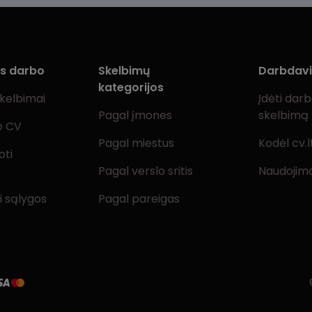
ms darbo
Skelbimų
Darbdav
kategorijos
skelbimai
Įdėti dar
Pagal įmones
skelbimą
o CV
Pagal miestus
Kodėl cv.l
oti
Pagal verslo sritis
Naudojimo
i sąlygos
Pagal pareigas