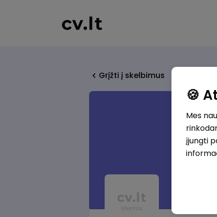
Grįžti į skelbimus
🍪 
Mes naud
rinkodar
įjungti 
informa