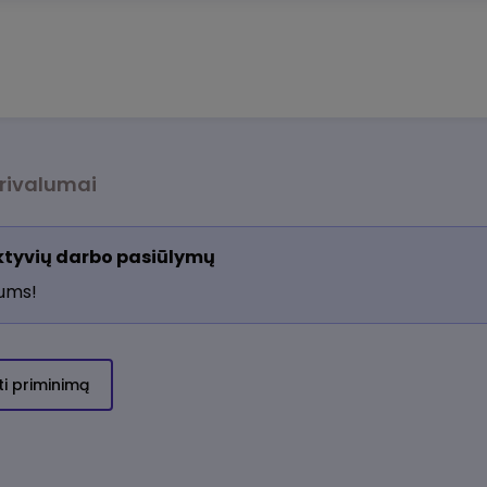
rivalumai
aktyvių darbo pasiūlymų
jums!
ti priminimą