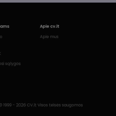
iams
Apie cv.lt
bo
Apie mus
t
si sąlygos
© 1999 - 2026 CV.lt Visos teisės saugomos