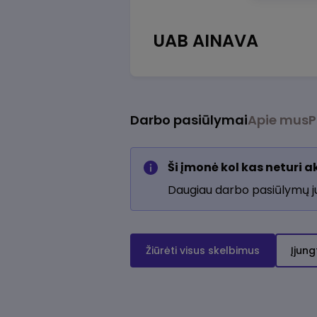
UAB AINAVA
Darbo pasiūlymai
Apie mus
P
Ši įmonė kol kas neturi 
Daugiau darbo pasiūlymų 
Žiūrėti visus skelbimus
Įjung