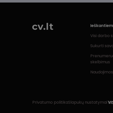
Ieškantie
Visi darbo 
Sukurti sav
Prenumeru
skelbimus
Naudojimos
Privatumo politika
Slapukų nustatymai