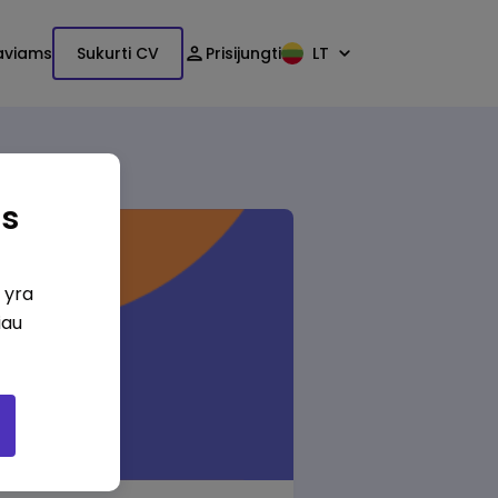
aviams
Sukurti CV
Prisijungti
LT
as
i yra
iau