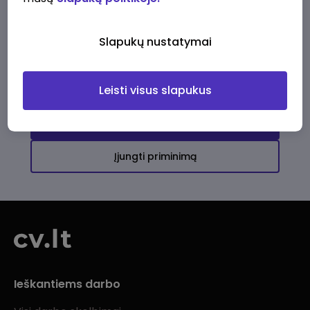
Ši įmonė kol kas neturi aktyvių
darbo pasiūlymų
Slapukų nustatymai
Daugiau darbo pasiūlymų jums!
Leisti visus slapukus
Žiūrėti visus skelbimus
Įjungti priminimą
Ieškantiems darbo