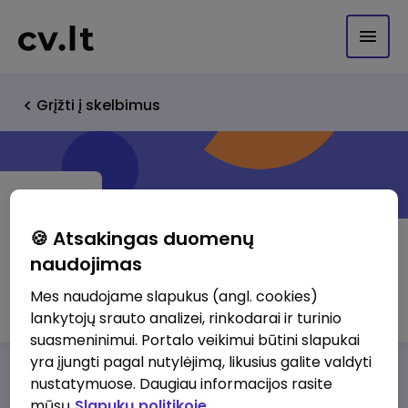
Grįžti į skelbimus
🍪 Atsakingas duomenų
naudojimas
UAB Aiveža
Mes naudojame slapukus (angl. cookies)
lankytojų srauto analizei, rinkodarai ir turinio
suasmeninimui. Portalo veikimui būtini slapukai
yra įjungti pagal nutylėjimą, likusius galite valdyti
Darbo pasiūlymai
Apie mus
Privalumai
nustatymuose. Daugiau informacijos rasite
mūsų
Slapukų politikoje.