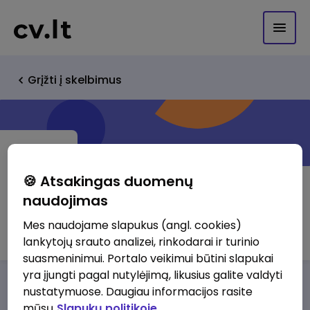
Grįžti į skelbimus
🍪 Atsakingas duomenų
naudojimas
UAB "ALROPA"
Mes naudojame slapukus (angl. cookies)
lankytojų srauto analizei, rinkodarai ir turinio
suasmeninimui. Portalo veikimui būtini slapukai
yra įjungti pagal nutylėjimą, likusius galite valdyti
Darbo pasiūlymai
Apie mus
Privalumai
nustatymuose. Daugiau informacijos rasite
mūsų
Slapukų politikoje.