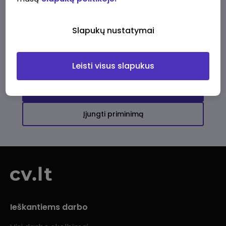
Ši įmonė kol kas neturi aktyvių
darbo pasiūlymų
Slapukų nustatymai
Daugiau darbo pasiūlymų jums!
Leisti visus slapukus
Žiūrėti visus skelbimus
Įjungti priminimą
Ieškantiems darbo