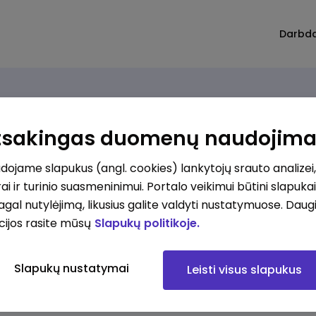
Darbd
Atsakingas duomenų naudojim
ojame slapukus (angl. cookies) lankytojų srauto analizei,
ai ir turinio suasmeninimui. Portalo veikimui būtini slapuka
pagal nutylėjimą, likusius galite valdyti nustatymuose. Daug
cijos rasite mūsų
Slapukų politikoje.
Slapukų nustatymai
Leisti visus slapukus