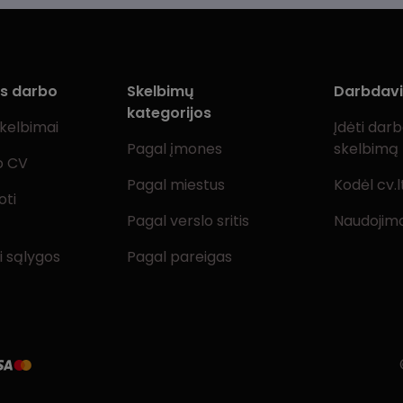
ms darbo
Skelbimų
Darbdav
kategorijos
skelbimai
Įdėti dar
Pagal įmones
skelbimą
o CV
Pagal miestus
Kodėl cv.l
oti
Pagal verslo sritis
Naudojimo
i sąlygos
Pagal pareigas