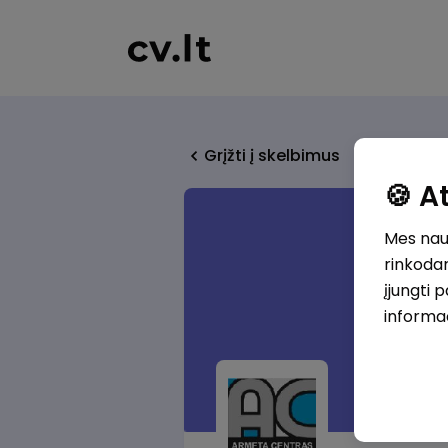
Grįžti į skelbimus
🍪 
Mes naud
rinkodar
įjungti 
informa