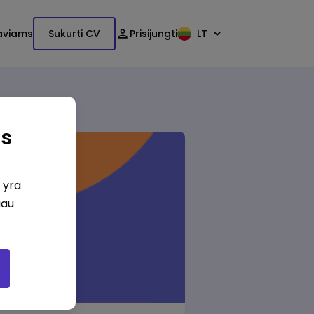
aviams
Sukurti CV
Prisijungti
LT
as
i yra
iau