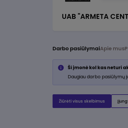
UAB "ARMETA CENT
Darbo pasiūlymai
Apie mus
P
Ši įmonė kol kas neturi 
Daugiau darbo pasiūlymų 
Žiūrėti visus skelbimus
Įjung