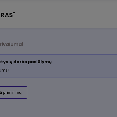
RAS"
rivalumai
aktyvių darbo pasiūlymų
jums!
ti priminimą