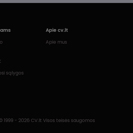
iams
Apie cv.lt
bo
Apie mus
t
si sąlygos
© 1999 - 2026 CV.lt Visos teisės saugomos