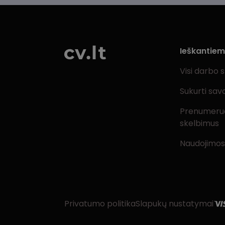
Ieškantie
Visi darbo 
Sukurti sav
Prenumeru
skelbimus
Naudojimos
Privatumo politika
Slapukų nustatymai