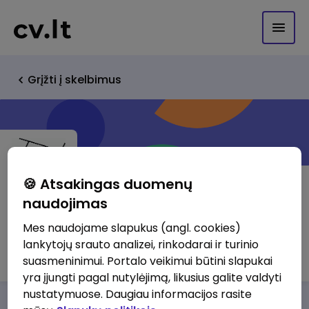
Grįžti į skelbimus
🍪 Atsakingas duomenų
naudojimas
UAB "Autarė"
Mes naudojame slapukus (angl. cookies)
lankytojų srauto analizei, rinkodarai ir turinio
http://www.autare.lt
suasmeninimui. Portalo veikimui būtini slapukai
yra įjungti pagal nutylėjimą, likusius galite valdyti
nustatymuose. Daugiau informacijos rasite