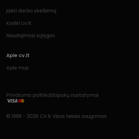
Įdėti darbo skelbimą
Kodėl cv.lt
Naudojimosi sąlygos
Apie cv.lt
Apie mus
Privatumo politika
Slapukų nustatymai
© 1999 - 2026 CV.lt Visos teisės saugomos