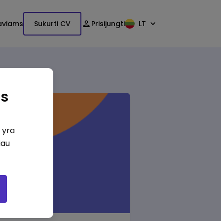
aviams
Sukurti CV
Prisijungti
LT
as
i yra
iau