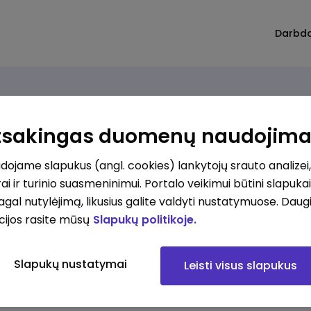
Darbd
Atsakingas duomenų naudojim
ojame slapukus (angl. cookies) lankytojų srauto analizei,
ai ir turinio suasmeninimui. Portalo veikimui būtini slapuka
pagal nutylėjimą, likusius galite valdyti nustatymuose. Daug
cijos rasite mūsų
Slapukų politikoje.
Slapukų nustatymai
Leisti visus slapukus