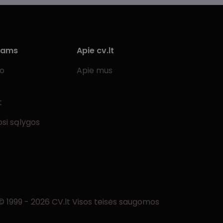
iams
Apie cv.lt
bo
Apie mus
t
si sąlygos
© 1999 - 2026 CV.lt Visos teisės saugomos