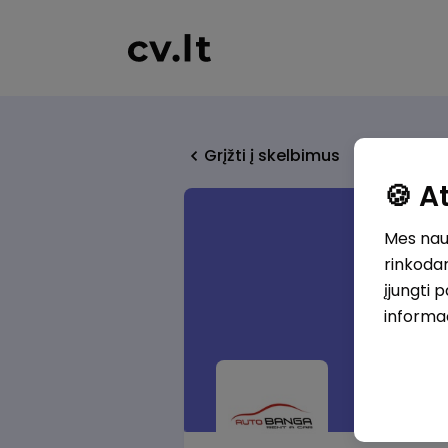
Grįžti į skelbimus
🍪 
Mes naud
rinkodar
įjungti 
informa