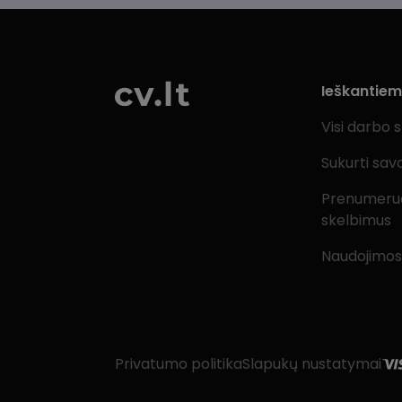
Ieškantie
Visi darbo 
Sukurti sav
Prenumeru
skelbimus
Naudojimos
Privatumo politika
Slapukų nustatymai