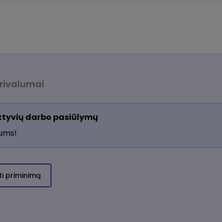
rivalumai
aktyvių darbo pasiūlymų
jums!
ti priminimą