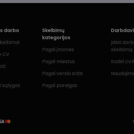
ms darbo
Skelbimų
Darbdav
kategorijos
skelbimai
Įdėti dar
Pagal įmones
skelbimą
o CV
Pagal miestus
Kodėl cv.l
oti
Pagal verslo sritis
Naudojimo
i sąlygos
Pagal pareigas