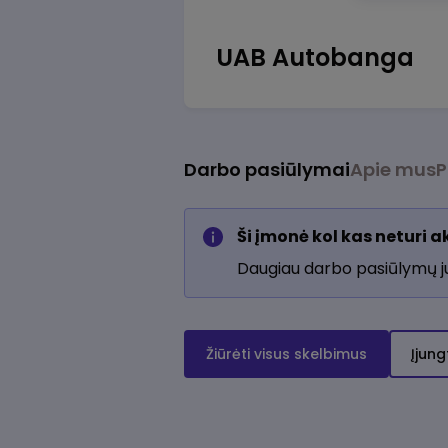
UAB Autobanga
Darbo pasiūlymai
Apie mus
P
Ši įmonė kol kas neturi 
Daugiau darbo pasiūlymų 
Žiūrėti visus skelbimus
Įjung