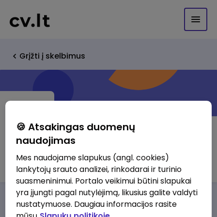
Grįžti į skelbimus
🍪 Atsakingas duomenų
naudojimas
UAB "AUTOREIDAS"
Mes naudojame slapukus (angl. cookies)
lankytojų srauto analizei, rinkodarai ir turinio
suasmeninimui. Portalo veikimui būtini slapukai
yra įjungti pagal nutylėjimą, likusius galite valdyti
Darbo pasiūlymai
Apie mus
Privalumai
nustatymuose. Daugiau informacijos rasite
mūsų
Slapukų politikoje.