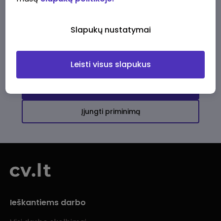
Ši įmonė kol kas neturi aktyvių
darbo pasiūlymų
Slapukų nustatymai
Daugiau darbo pasiūlymų jums!
Leisti visus slapukus
Žiūrėti visus skelbimus
Įjungti priminimą
Ieškantiems darbo