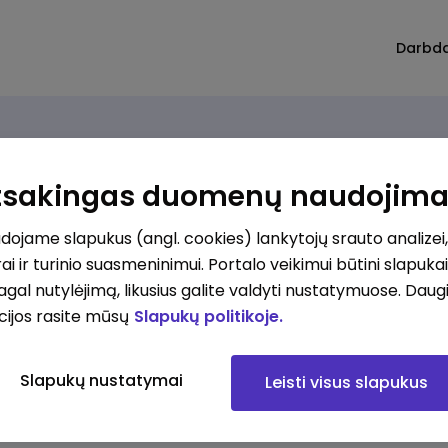
Darbd
Atsakingas duomenų naudojim
ojame slapukus (angl. cookies) lankytojų srauto analizei,
ai ir turinio suasmeninimui. Portalo veikimui būtini slapuka
pagal nutylėjimą, likusius galite valdyti nustatymuose. Daug
cijos rasite mūsų
Slapukų politikoje.
Slapukų nustatymai
Leisti visus slapukus