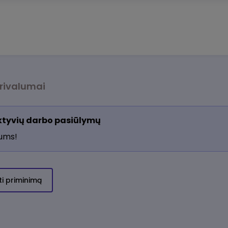
rivalumai
aktyvių darbo pasiūlymų
jums!
ti priminimą