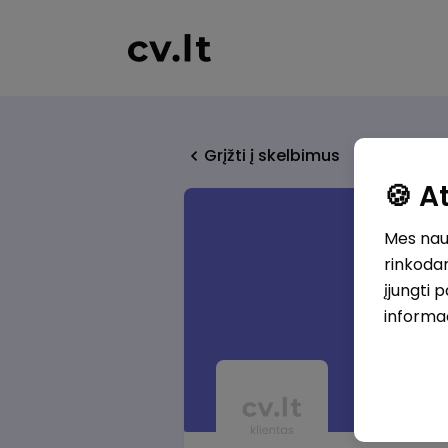
Grįžti į skelbimus
🍪 
Mes naud
rinkodar
įjungti 
informa