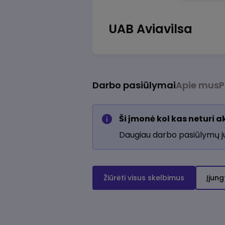
UAB Aviavilsa
Darbo pasiūlymai
Apie mus
P
Ši įmonė kol kas neturi 
Daugiau darbo pasiūlymų 
Žiūrėti visus skelbimus
Įjung