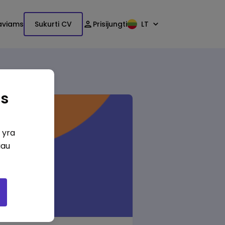
aviams
Sukurti CV
Prisijungti
LT
as
i yra
iau