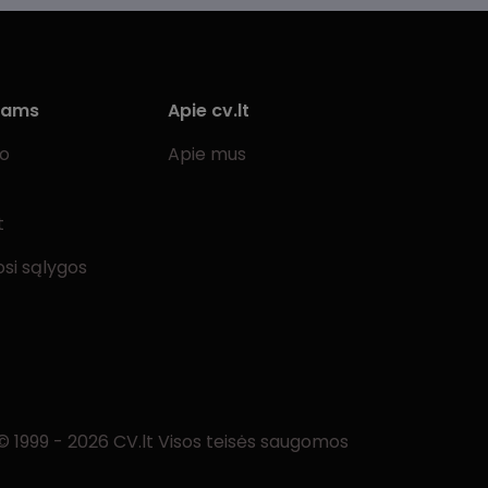
iams
Apie cv.lt
bo
Apie mus
t
si sąlygos
© 1999 - 2026 CV.lt Visos teisės saugomos