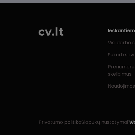
Ieškantie
Visi darbo 
Sukurti sav
Prenumeru
skelbimus
Naudojimos
Privatumo politika
Slapukų nustatymai