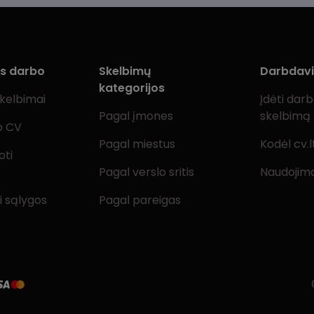
ms darbo
Skelbimų
Darbdav
kategorijos
skelbimai
Įdėti dar
Pagal įmones
skelbimą
o CV
Pagal miestus
Kodėl cv.l
oti
Pagal verslo sritis
Naudojimo
i sąlygos
Pagal pareigas