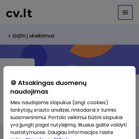
Grįžti į skelbimus
🍪 Atsakingas duomenų
naudojimas
UAB Baltic Multiplex Ventures /
Mes naudojame slapukus (angl. cookies)
lankytojų srauto analizei, rinkodarai ir turinio
Cinamon
suasmeninimui. Portalo veikimui būtini slapukai
yra įjungti pagal nutylėjimą, likusius galite valdyti
nustatymuose. Daugiau informacijos rasite