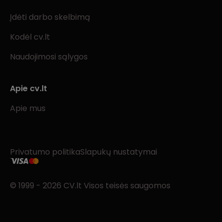
Įdėti darbo skelbimą
Kodėl cv.lt
Naudojimosi sąlygos
Apie cv.lt
Apie mus
Privatumo politika
Slapukų nustatymai
© 1999 - 2026 CV.lt Visos teisės saugomos