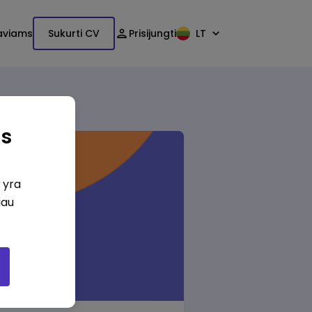
aviams
Sukurti CV
Prisijungti
LT
as
i yra
iau