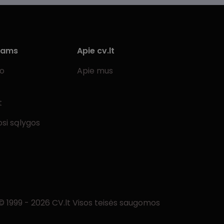
iams
Apie cv.lt
bo
Apie mus
t
si sąlygos
© 1999 - 2026 CV.lt Visos teisės saugomos