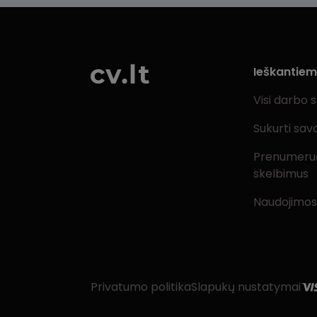
Ieškantie
Visi darbo 
Sukurti sav
Prenumeru
skelbimus
Naudojimos
Privatumo politika
Slapukų nustatymai