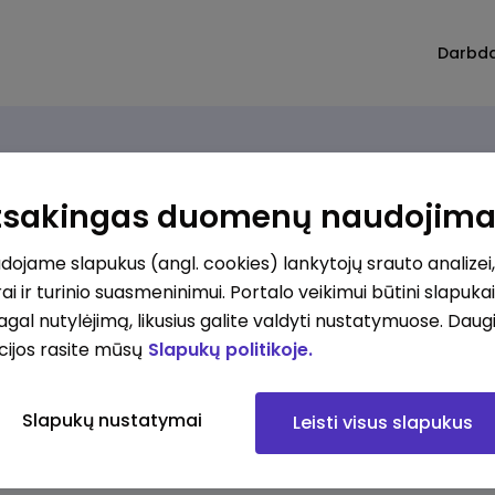
Darbd
Atsakingas duomenų naudojim
ojame slapukus (angl. cookies) lankytojų srauto analizei,
ai ir turinio suasmeninimui. Portalo veikimui būtini slapuka
pagal nutylėjimą, likusius galite valdyti nustatymuose. Daug
cijos rasite mūsų
Slapukų politikoje.
Slapukų nustatymai
Leisti visus slapukus