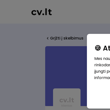
Grįžti į skelbimus
🍪 
Mes naud
rinkodar
įjungti 
informa