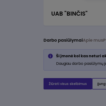
UAB "BINČIS"
Darbo pasiūlymai
Apie mus
P
Ši įmonė kol kas neturi 
Daugiau darbo pasiūlymų 
Žiūrėti visus skelbimus
Įjung