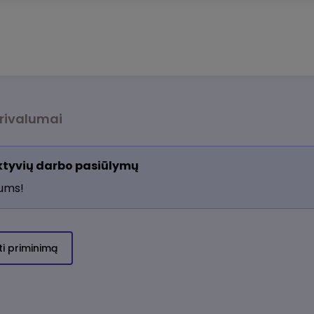
rivalumai
aktyvių darbo pasiūlymų
jums!
ti priminimą