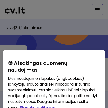
Grįžti į skelbimus
🍪 Atsakingas duomenų
naudojimas
UAB "Bretanas"
Mes naudojame slapukus (angl. cookies)
lankytojų srauto analizei, rinkodarai ir turinio
suasmeninimui. Portalo veikimui būtini slapukai
yra įjungti pagal nutylėjimą, likusius galite valdyti
Darbo pasiūlymai
Apie mus
Privalumai
nustatymuose. Daugiau informacijos rasite
mūsų
Slapukų politikoje.