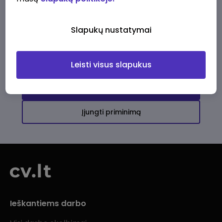
Ši įmonė kol kas neturi aktyvių
darbo pasiūlymų
Slapukų nustatymai
Daugiau darbo pasiūlymų jums!
Leisti visus slapukus
Žiūrėti visus skelbimus
Įjungti priminimą
Ieškantiems darbo