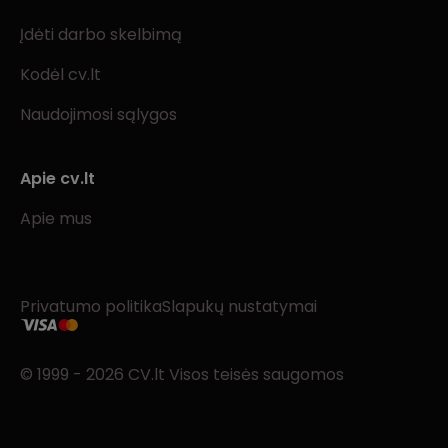
Įdėti darbo skelbimą
Kodėl cv.lt
Naudojimosi sąlygos
Apie cv.lt
Apie mus
Privatumo politika
Slapukų nustatymai
© 1999 - 2026 CV.lt Visos teisės saugomos