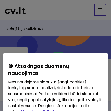
Grįžti į skelbimus
🍪 Atsakingas duomenų
naudojimas
UAB "BTLS"
Mes naudojame slapukus (angl. cookies)
lankytojų srauto analizei, rinkodarai ir turinio
http://www.btls.lt
suasmeninimui. Portalo veikimui būtini slapukai
yra įjungti pagal nutylėjimą, likusius galite valdyti
nustatymuose. Daugiau informacijos rasite