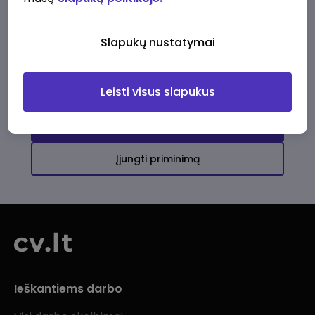
Ši įmonė kol kas neturi aktyvių
darbo pasiūlymų
Slapukų nustatymai
Daugiau darbo pasiūlymų jums!
Leisti visus slapukus
Žiūrėti visus skelbimus
Įjungti priminimą
Ieškantiems darbo