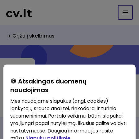
Grįžti į skelbimus
🍪 Atsakingas duomenų
naudojimas
UAB DAIRESTA
Mes naudojame slapukus (angl. cookies)
lankytojų srauto analizei, rinkodarai ir turinio
suasmeninimui. Portalo veikimui būtini slapukai
yra įjungti pagal nutylėjimą, likusius galite valdyti
Darbo pasiūlymai
Apie mus
Privalumai
nustatymuose. Daugiau informacijos rasite
mūsų
Slapukų politikoje.