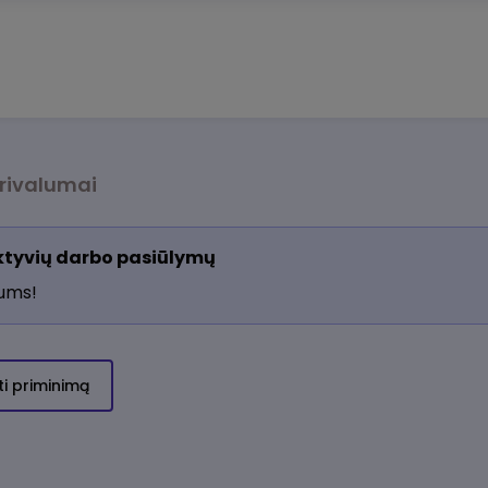
rivalumai
aktyvių darbo pasiūlymų
jums!
ti priminimą