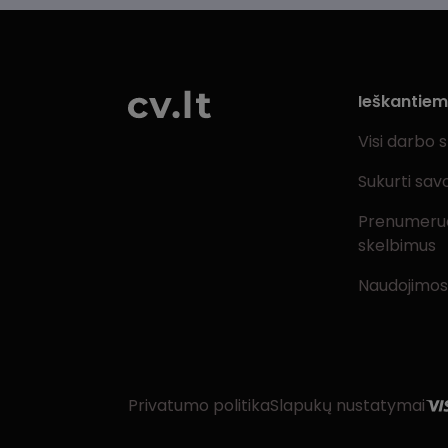
Ieškantie
Visi darbo 
Sukurti sav
Prenumeru
skelbimus
Naudojimos
Privatumo politika
Slapukų nustatymai