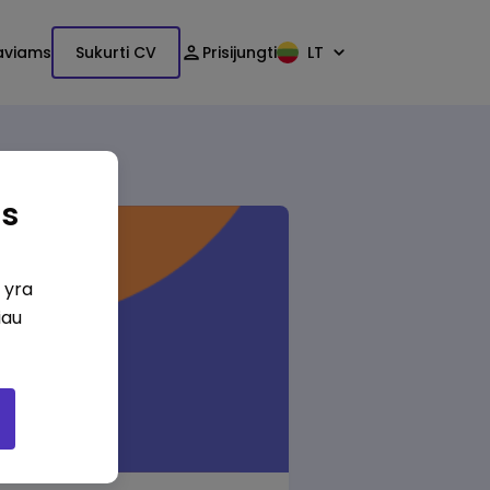
aviams
Sukurti CV
Prisijungti
LT
as
i yra
iau