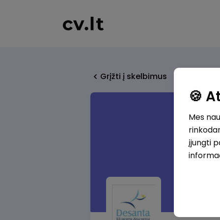
Grįžti į skelbimus
🍪 
Mes naud
rinkodar
įjungti 
informa