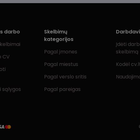
ms darbo
Skelbimų
Darbdav
kategorijos
skelbimai
Įdėti dar
Pagal įmones
skelbimą
o CV
Pagal miestus
Kodėl cv.l
oti
Pagal verslo sritis
Naudojimo
i sąlygos
Pagal pareigas