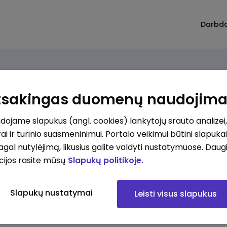
Darbd
Atsakingas duomenų naudojim
ojame slapukus (angl. cookies) lankytojų srauto analizei,
ai ir turinio suasmeninimui. Portalo veikimui būtini slapuka
pagal nutylėjimą, likusius galite valdyti nustatymuose. Daug
cijos rasite mūsų
Slapukų politikoje.
Slapukų nustatymai
Leisti visus slapukus