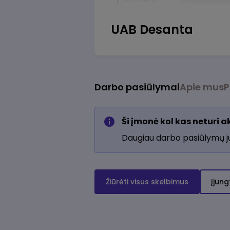
UAB Desanta
Darbo pasiūlymai
Apie mus
P
Ši įmonė kol kas neturi 
Daugiau darbo pasiūlymų 
Žiūrėti visus skelbimus
Įjung