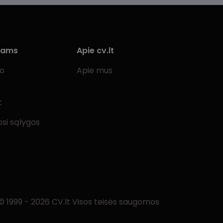
iams
Apie cv.lt
bo
Apie mus
t
si sąlygos
© 1999 - 2026 CV.lt Visos teisės saugomos