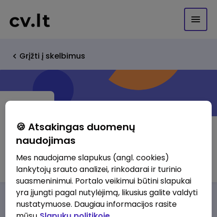
Grįžti į skelbimus
🍪 Atsakingas duomenų
naudojimas
UAB EKO TARNYBA
Mes naudojame slapukus (angl. cookies)
lankytojų srauto analizei, rinkodarai ir turinio
suasmeninimui. Portalo veikimui būtini slapukai
yra įjungti pagal nutylėjimą, likusius galite valdyti
Darbo pasiūlymai
Apie mus
Privalumai
nustatymuose. Daugiau informacijos rasite
mūsų
Slapukų politikoje.