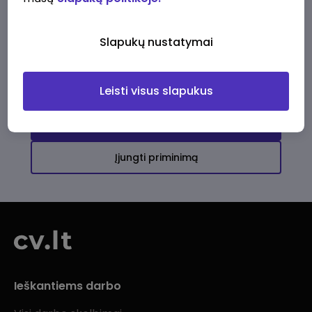
Ši įmonė kol kas neturi aktyvių
darbo pasiūlymų
Slapukų nustatymai
Daugiau darbo pasiūlymų jums!
Leisti visus slapukus
Žiūrėti visus skelbimus
Įjungti priminimą
Ieškantiems darbo