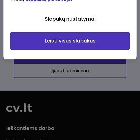
Ši įmonė kol kas neturi aktyvių
darbo pasiūlymų
Slapukų nustatymai
Daugiau darbo pasiūlymų jums!
Leisti visus slapukus
Žiūrėti visus skelbimus
Įjungti priminimą
Ieškantiems darbo