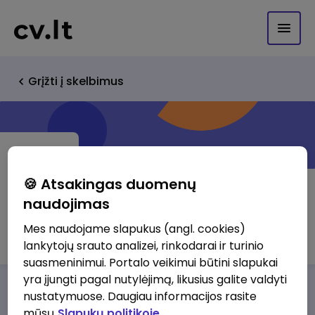
Grįžti į skelbimus
🍪 Atsakingas duomenų
naudojimas
UAB "Eurovaldymas"
Mes naudojame slapukus (angl. cookies)
lankytojų srauto analizei, rinkodarai ir turinio
suasmeninimui. Portalo veikimui būtini slapukai
yra įjungti pagal nutylėjimą, likusius galite valdyti
Darbo pasiūlymai
Apie mus
Privalumai
nustatymuose. Daugiau informacijos rasite
mūsų
Slapukų politikoje.