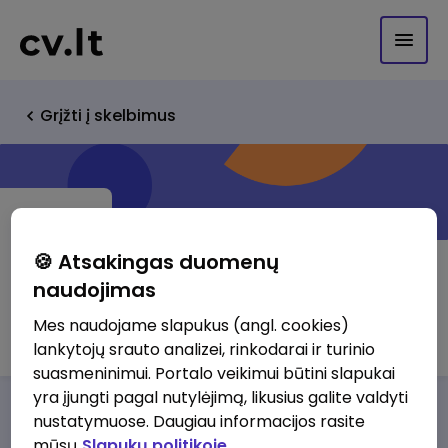
Grįžti į skelbimus
🍪 Atsakingas duomenų
naudojimas
UAB "Fakto" autocentras
Mes naudojame slapukus (angl. cookies)
lankytojų srauto analizei, rinkodarai ir turinio
suasmeninimui. Portalo veikimui būtini slapukai
yra įjungti pagal nutylėjimą, likusius galite valdyti
Darbo pasiūlymai
Apie mus
Privalumai
nustatymuose. Daugiau informacijos rasite
mūsų
Slapukų politikoje.