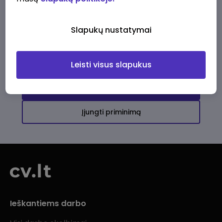
Ši įmonė kol kas neturi aktyvių
darbo pasiūlymų
Slapukų nustatymai
Daugiau darbo pasiūlymų jums!
Leisti visus slapukus
Žiūrėti visus skelbimus
Įjungti priminimą
Ieškantiems darbo