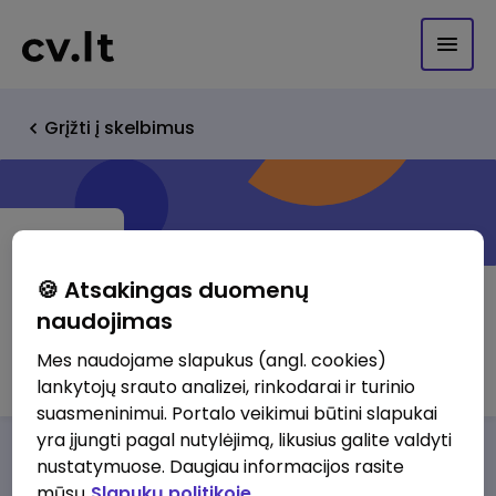
Grįžti į skelbimus
🍪 Atsakingas duomenų
naudojimas
UAB Flex logistics
Mes naudojame slapukus (angl. cookies)
lankytojų srauto analizei, rinkodarai ir turinio
suasmeninimui. Portalo veikimui būtini slapukai
yra įjungti pagal nutylėjimą, likusius galite valdyti
Darbo pasiūlymai
Apie mus
Privalumai
nustatymuose. Daugiau informacijos rasite
mūsų
Slapukų politikoje.