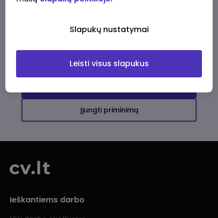
Ši įmonė kol kas neturi aktyvių
darbo pasiūlymų
Slapukų nustatymai
Daugiau darbo pasiūlymų jums!
Leisti visus slapukus
Žiūrėti visus skelbimus
Įjungti priminimą
Ieškantiems darbo