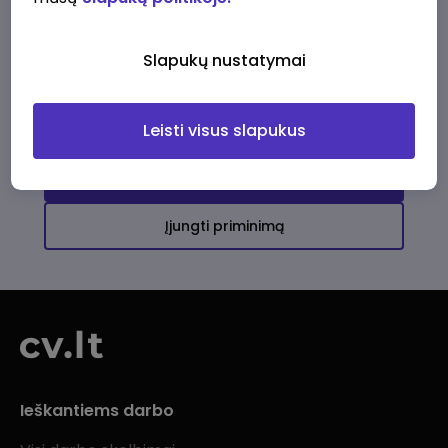
Ši įmonė kol kas neturi aktyvių
darbo pasiūlymų
Slapukų nustatymai
Daugiau darbo pasiūlymų jums!
Leisti visus slapukus
Žiūrėti visus skelbimus
Įjungti priminimą
Ieškantiems darbo