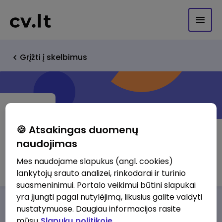
Grįžti į skelbimus
🍪 Atsakingas duomenų
naudojimas
UAB Geležinkelių projektavimas
Mes naudojame slapukus (angl. cookies)
lankytojų srauto analizei, rinkodarai ir turinio
suasmeninimui. Portalo veikimui būtini slapukai
yra įjungti pagal nutylėjimą, likusius galite valdyti
Darbo pasiūlymai
Apie mus
Privalumai
nustatymuose. Daugiau informacijos rasite
mūsų
Slapukų politikoje.