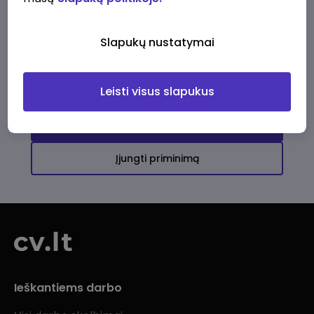
Ši įmonė kol kas neturi aktyvių
darbo pasiūlymų
Slapukų nustatymai
Daugiau darbo pasiūlymų jums!
Leisti visus slapukus
Žiūrėti visus skelbimus
Įjungti priminimą
Ieškantiems darbo