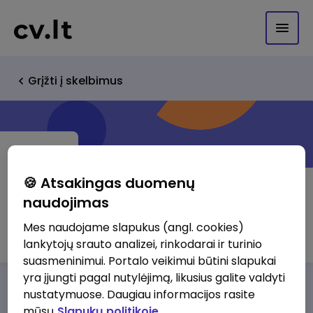
Grįžti į skelbimus
🍪 Atsakingas duomenų
naudojimas
UAB "Girelės paukštynas"
Mes naudojame slapukus (angl. cookies)
lankytojų srauto analizei, rinkodarai ir turinio
suasmeninimui. Portalo veikimui būtini slapukai
yra įjungti pagal nutylėjimą, likusius galite valdyti
Darbo pasiūlymai
Apie mus
Privalumai
nustatymuose. Daugiau informacijos rasite
mūsų
Slapukų politikoje.