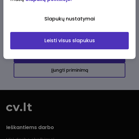
Ši įmonė kol kas neturi aktyvių
darbo pasiūlymų
Slapukų nustatymai
Daugiau darbo pasiūlymų jums!
Leisti visus slapukus
Žiūrėti visus skelbimus
Įjungti priminimą
Ieškantiems darbo