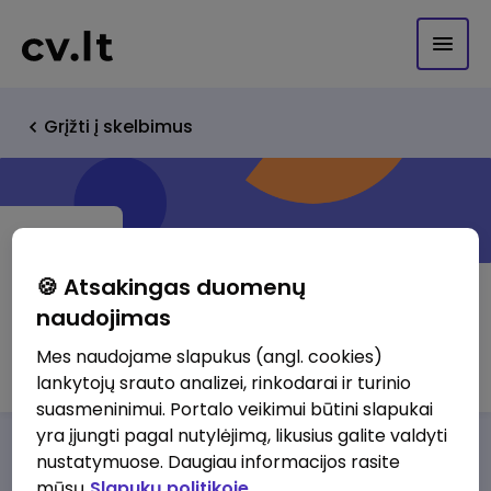
Grįžti į skelbimus
🍪 Atsakingas duomenų
naudojimas
UAB Ink idea
Mes naudojame slapukus (angl. cookies)
lankytojų srauto analizei, rinkodarai ir turinio
suasmeninimui. Portalo veikimui būtini slapukai
yra įjungti pagal nutylėjimą, likusius galite valdyti
Darbo pasiūlymai
Apie mus
Privalumai
nustatymuose. Daugiau informacijos rasite
mūsų
Slapukų politikoje.