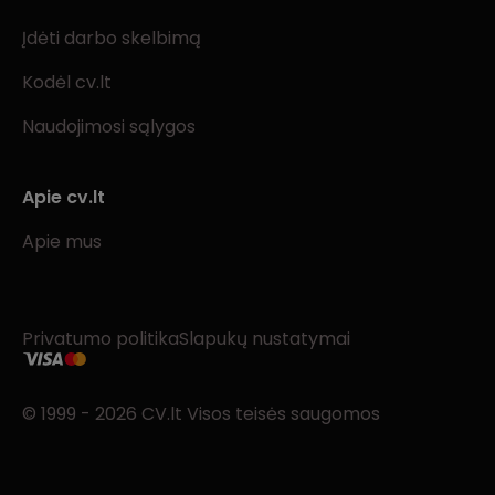
Įdėti darbo skelbimą
Kodėl cv.lt
Naudojimosi sąlygos
Apie cv.lt
Apie mus
Privatumo politika
Slapukų nustatymai
© 1999 - 2026 CV.lt Visos teisės saugomos