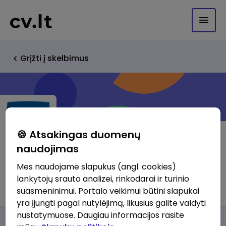
Grįžti į skelbimus
🍪 Atsakingas duomenų
naudojimas
UAB "Interneto vizija"
Mes naudojame slapukus (angl. cookies)
lankytojų srauto analizei, rinkodarai ir turinio
http://www.iv.lt
suasmeninimui. Portalo veikimui būtini slapukai
yra įjungti pagal nutylėjimą, likusius galite valdyti
nustatymuose. Daugiau informacijos rasite