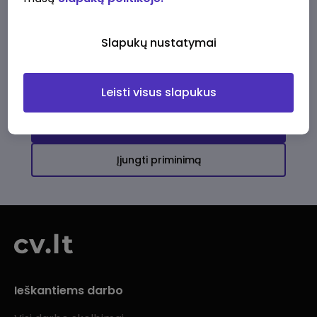
Ši įmonė kol kas neturi aktyvių
darbo pasiūlymų
Slapukų nustatymai
Daugiau darbo pasiūlymų jums!
Leisti visus slapukus
Žiūrėti visus skelbimus
Įjungti priminimą
Ieškantiems darbo