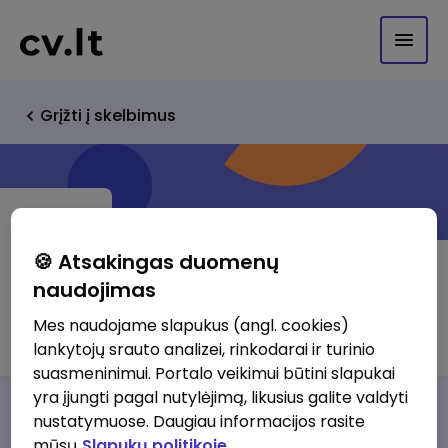
Grįžti į skelbimus
🍪 Atsakingas duomenų
naudojimas
UAB " Inturlita"
Mes naudojame slapukus (angl. cookies)
lankytojų srauto analizei, rinkodarai ir turinio
suasmeninimui. Portalo veikimui būtini slapukai
yra įjungti pagal nutylėjimą, likusius galite valdyti
Darbo pasiūlymai
Apie mus
Privalumai
nustatymuose. Daugiau informacijos rasite
mūsų
Slapukų politikoje.