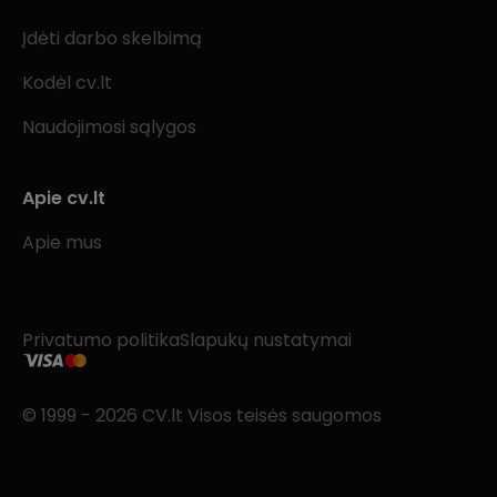
Įdėti darbo skelbimą
Kodėl cv.lt
Naudojimosi sąlygos
Apie cv.lt
Apie mus
Privatumo politika
Slapukų nustatymai
© 1999 - 2026 CV.lt Visos teisės saugomos