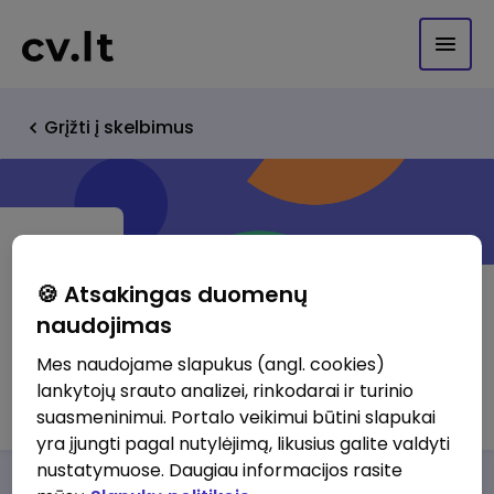
Grįžti į skelbimus
🍪 Atsakingas duomenų
naudojimas
UAB "Kaunas Communication
Mes naudojame slapukus (angl. cookies)
lankytojų srauto analizei, rinkodarai ir turinio
Centre"
suasmeninimui. Portalo veikimui būtini slapukai
yra įjungti pagal nutylėjimą, likusius galite valdyti
nustatymuose. Daugiau informacijos rasite