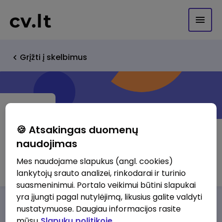
Grįžti į skelbimus
🍪 Atsakingas duomenų
naudojimas
UAB KLAIKONTA
Mes naudojame slapukus (angl. cookies)
lankytojų srauto analizei, rinkodarai ir turinio
suasmeninimui. Portalo veikimui būtini slapukai
yra įjungti pagal nutylėjimą, likusius galite valdyti
Darbo pasiūlymai
Apie mus
Privalumai
nustatymuose. Daugiau informacijos rasite
mūsų
Slapukų politikoje.