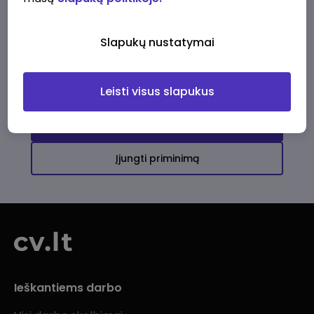
Ši įmonė kol kas neturi aktyvių
darbo pasiūlymų
Slapukų nustatymai
Daugiau darbo pasiūlymų jums!
Leisti visus slapukus
Žiūrėti visus skelbimus
Įjungti priminimą
Ieškantiems darbo