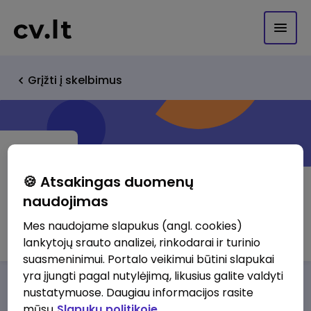
Grįžti į skelbimus
🍪 Atsakingas duomenų
naudojimas
UAB "Koliz laikrodžiai"
Mes naudojame slapukus (angl. cookies)
lankytojų srauto analizei, rinkodarai ir turinio
suasmeninimui. Portalo veikimui būtini slapukai
yra įjungti pagal nutylėjimą, likusius galite valdyti
Darbo pasiūlymai
Apie mus
Privalumai
nustatymuose. Daugiau informacijos rasite
mūsų
Slapukų politikoje.