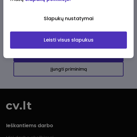
Ši įmonė kol kas neturi aktyvių
darbo pasiūlymų
Slapukų nustatymai
Daugiau darbo pasiūlymų jums!
Leisti visus slapukus
Žiūrėti visus skelbimus
Įjungti priminimą
Ieškantiems darbo