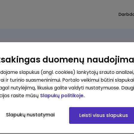
Darbd
Atsakingas duomenų naudojim
ojame slapukus (angl. cookies) lankytojų srauto analizei,
ai ir turinio suasmeninimui. Portalo veikimui būtini slapuka
pagal nutylėjimą, likusius galite valdyti nustatymuose. Daug
cijos rasite mūsų
Slapukų politikoje.
Slapukų nustatymai
Leisti visus slapukus