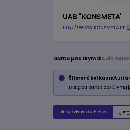
UAB "KONSMETA"
http://WWW.KONSMETA.LT
Darbo pasiūlymai
Apie mus
P
Ši įmonė kol kas neturi 
Daugiau darbo pasiūlymų 
Žiūrėti visus skelbimus
Įjung