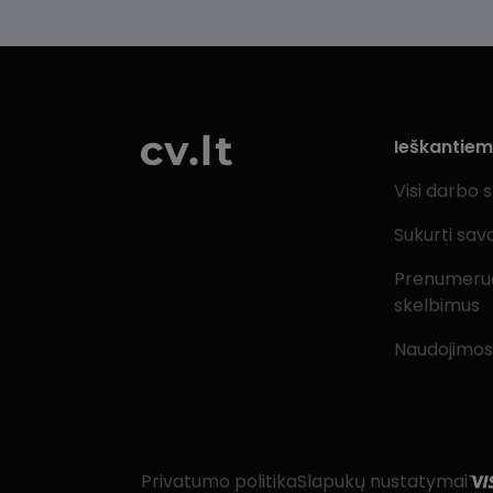
Ieškantie
Visi darbo 
Sukurti sav
Prenumeru
skelbimus
Naudojimos
Privatumo politika
Slapukų nustatymai