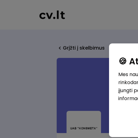
Grįžti į skelbimus
🍪 
Mes naud
rinkodar
įjungti 
informa