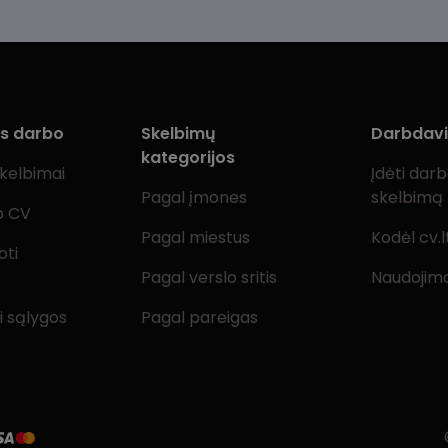
ms darbo
Skelbimų
Darbdav
kategorijos
skelbimai
Įdėti dar
Pagal įmones
skelbimą
o CV
Pagal miestus
Kodėl cv.l
oti
Pagal verslo sritis
Naudojimo
i sąlygos
Pagal pareigas