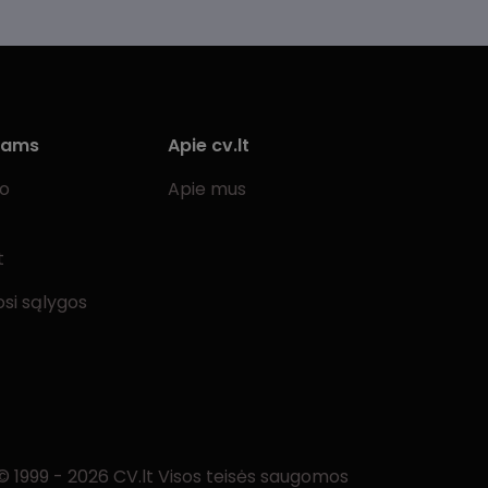
iams
Apie cv.lt
bo
Apie mus
t
si sąlygos
© 1999 - 2026 CV.lt Visos teisės saugomos