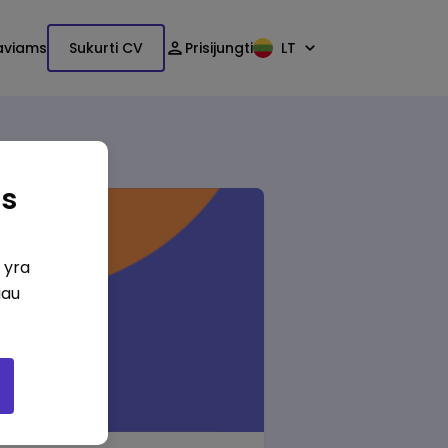
aviams
Sukurti CV
Prisijungti
LT
as
i yra
iau