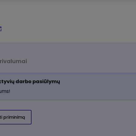
rivalumai
aktyvių darbo pasiūlymų
jums!
ti priminimą