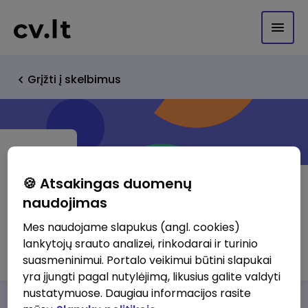
Grįžti į skelbimus
🍪 Atsakingas duomenų
naudojimas
UAB "Kotryna"
Mes naudojame slapukus (angl. cookies)
lankytojų srauto analizei, rinkodarai ir turinio
http://www.kotryna.lt
suasmeninimui. Portalo veikimui būtini slapukai
yra įjungti pagal nutylėjimą, likusius galite valdyti
nustatymuose. Daugiau informacijos rasite