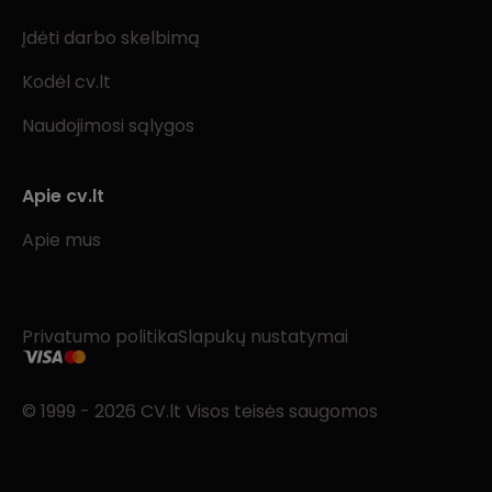
Įdėti darbo skelbimą
Kodėl cv.lt
Naudojimosi sąlygos
Apie cv.lt
Apie mus
Privatumo politika
Slapukų nustatymai
© 1999 - 2026 CV.lt Visos teisės saugomos