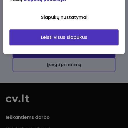
Ši įmonė kol kas neturi aktyvių
darbo pasiūlymų
Slapukų nustatymai
Daugiau darbo pasiūlymų jums!
Leisti visus slapukus
Žiūrėti visus skelbimus
Įjungti priminimą
Ieškantiems darbo