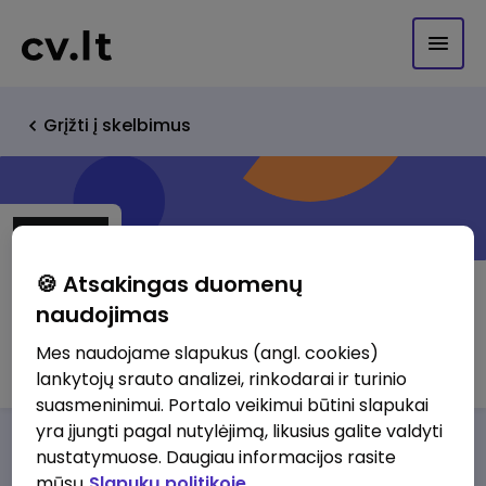
Grįžti į skelbimus
🍪 Atsakingas duomenų
naudojimas
UAB Kovera
Mes naudojame slapukus (angl. cookies)
lankytojų srauto analizei, rinkodarai ir turinio
suasmeninimui. Portalo veikimui būtini slapukai
yra įjungti pagal nutylėjimą, likusius galite valdyti
Darbo pasiūlymai
Apie mus
Privalumai
nustatymuose. Daugiau informacijos rasite
mūsų
Slapukų politikoje.