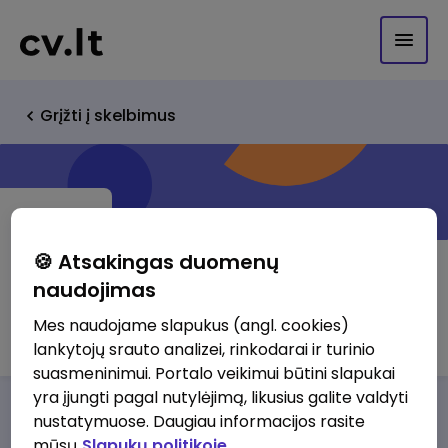
Grįžti į skelbimus
🍪 Atsakingas duomenų
naudojimas
UAB LENDERS
Mes naudojame slapukus (angl. cookies)
lankytojų srauto analizei, rinkodarai ir turinio
suasmeninimui. Portalo veikimui būtini slapukai
yra įjungti pagal nutylėjimą, likusius galite valdyti
Darbo pasiūlymai
Apie mus
Privalumai
nustatymuose. Daugiau informacijos rasite
mūsų
Slapukų politikoje.