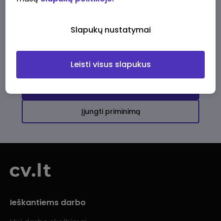
Ši įmonė kol kas neturi aktyvių
darbo pasiūlymų
Slapukų nustatymai
Daugiau darbo pasiūlymų jums!
Leisti visus slapukus
Žiūrėti visus skelbimus
Įjungti priminimą
Ieškantiems darbo