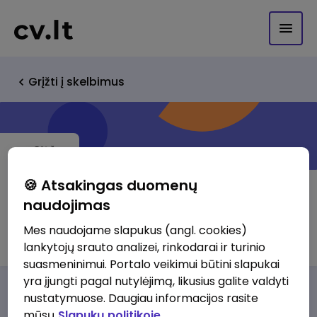
Grįžti į skelbimus
🍪 Atsakingas duomenų
naudojimas
UAB Marguciai
Mes naudojame slapukus (angl. cookies)
lankytojų srauto analizei, rinkodarai ir turinio
suasmeninimui. Portalo veikimui būtini slapukai
yra įjungti pagal nutylėjimą, likusius galite valdyti
Darbo pasiūlymai
Apie mus
Privalumai
nustatymuose. Daugiau informacijos rasite
mūsų
Slapukų politikoje.