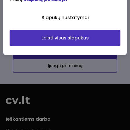
Ši įmonė kol kas neturi aktyvių
darbo pasiūlymų
Slapukų nustatymai
Daugiau darbo pasiūlymų jums!
Leisti visus slapukus
Žiūrėti visus skelbimus
Įjungti priminimą
Ieškantiems darbo