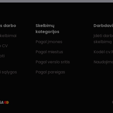
ms darbo
Skelbimų
Darbdav
kategorijos
skelbimai
Įdėti dar
Pagal įmones
skelbimą
o CV
Pagal miestus
Kodėl cv.l
oti
Pagal verslo sritis
Naudojimo
i sąlygos
Pagal pareigas