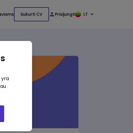
aviams
Sukurti CV
Prisijungti
LT
as
i yra
iau