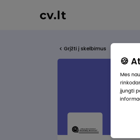
Grįžti į skelbimus
🍪 
Mes naud
rinkodar
įjungti 
informa