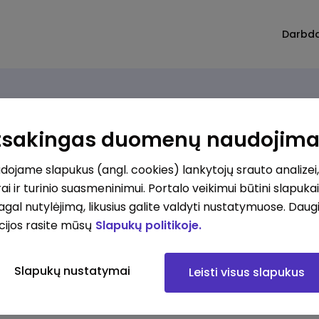
Darbd
Atsakingas duomenų naudojim
ojame slapukus (angl. cookies) lankytojų srauto analizei,
ai ir turinio suasmeninimui. Portalo veikimui būtini slapuka
pagal nutylėjimą, likusius galite valdyti nustatymuose. Daug
cijos rasite mūsų
Slapukų politikoje.
Slapukų nustatymai
Leisti visus slapukus