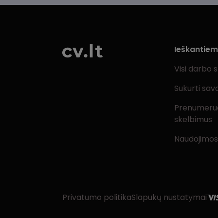
Ieškantie
Visi darbo 
Sukurti sav
Prenumeru
skelbimus
Naudojimos
Privatumo politika
Slapukų nustatymai