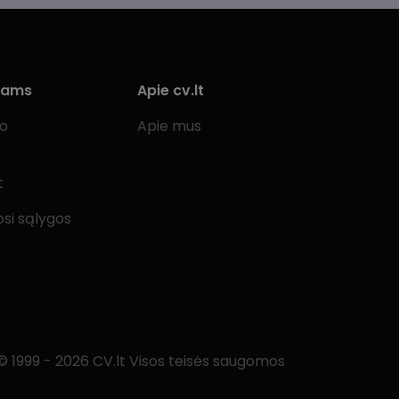
iams
Apie cv.lt
bo
Apie mus
t
si sąlygos
© 1999 - 2026 CV.lt Visos teisės saugomos