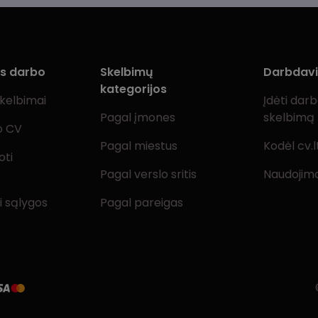
ms darbo
Skelbimų
Darbdav
kategorijos
skelbimai
Įdėti dar
Pagal įmones
skelbimą
o CV
Pagal miestus
Kodėl cv.l
oti
Pagal verslo sritis
Naudojimo
i sąlygos
Pagal pareigas