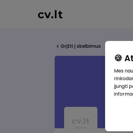
Grįžti į skelbimus
🍪 
Mes naud
rinkodar
įjungti 
informa