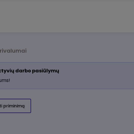
rivalumai
aktyvių darbo pasiūlymų
jums!
ti priminimą