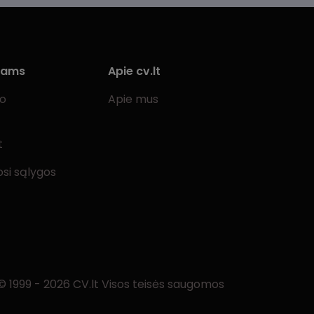
iams
Apie cv.lt
bo
Apie mus
t
si sąlygos
© 1999 - 2026 CV.lt Visos teisės saugomos