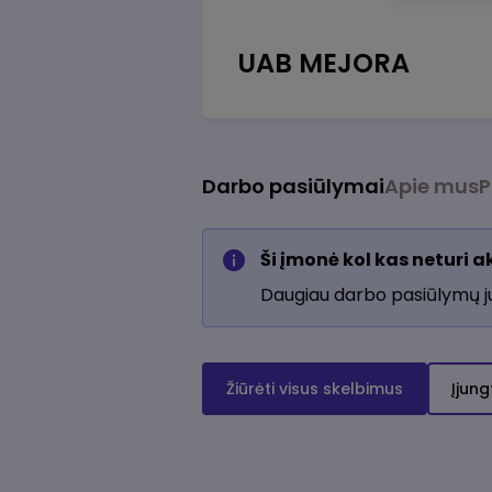
UAB MEJORA
Darbo pasiūlymai
Apie mus
P
Ši įmonė kol kas neturi 
Daugiau darbo pasiūlymų 
Žiūrėti visus skelbimus
Įjung