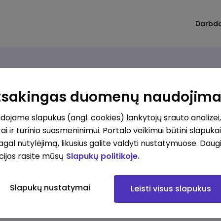
Darbd
Atsakingas duomenų naudojim
ojame slapukus (angl. cookies) lankytojų srauto analizei,
ai ir turinio suasmeninimui. Portalo veikimui būtini slapuka
pagal nutylėjimą, likusius galite valdyti nustatymuose. Daug
cijos rasite mūsų
Slapukų politikoje.
Slapukų nustatymai
Leisti visus slapukus