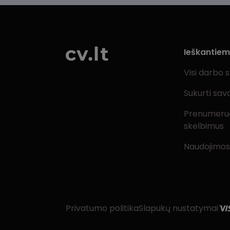
Ieškantie
Visi darbo 
Sukurti sav
Prenumeru
skelbimus
Naudojimos
Privatumo politika
Slapukų nustatymai