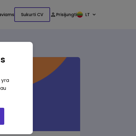
aviams
Sukurti CV
Prisijungti
LT
as
i yra
iau